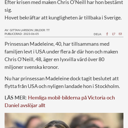
Efter krisen med maken Chris O’Neill har hon bestämt
sig.
Hovet bekräftar att kungligheten är tillbaka i Sverige.
AV: GITTAN LARSSON
|
BILDER: TT
PUBLICERAD: 2023-06-05
DELA:
P
rinsessan Madeleine, 40, har tillsammans med
familjen levt i USA under flera år där hon och maken
Chris O’Neill, 48, äger en lyxvilla värd över 80
miljoner svenska kronor.
Nu har prinsessan Madeleine dock tagit beslutet att
flytta från USA och nyligen landade hon i Stockholm.
LÄS MER:
Hemliga mobil-bilderna på Victoria och
Daniel avslöjar allt