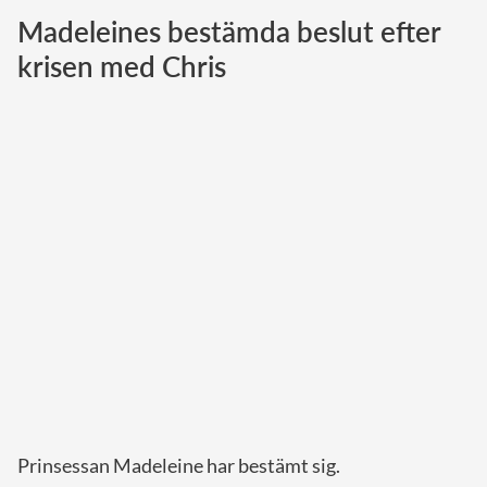
Madeleines bestämda beslut efter
Norska kungahuset
krisen med Chris
Danska kungahuset
Spanska kungahuset
Nederländska kungahuset
Belgiska kungahuset
Jordanska kungahuset
Luxemburgska storhertighuset
Japanska kejsarhuset
Thailändska kungahuset
Marockanska kungahuset
Monacos furstehus
Prinsessan Madeleine har bestämt sig.