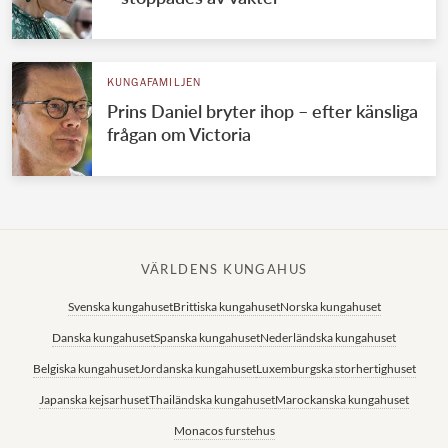
KUNGAFAMILJEN
Prins Daniel bryter ihop – efter känsliga
frågan om Victoria
VÄRLDENS KUNGAHUS
Svenska kungahuset
Brittiska kungahuset
Norska kungahuset
Danska kungahuset
Spanska kungahuset
Nederländska kungahuset
Belgiska kungahuset
Jordanska kungahuset
Luxemburgska storhertighuset
Japanska kejsarhuset
Thailändska kungahuset
Marockanska kungahuset
Monacos furstehus