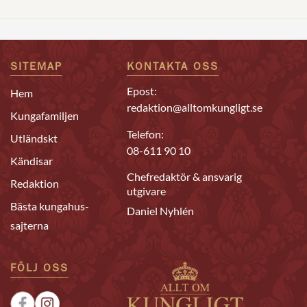
SITEMAP
KONTAKTA OSS
Epost:
Hem
redaktion@alltomkungligt.se
Kungafamiljen
Telefon:
Utländskt
08-611 90 10
Kändisar
Chefredaktör & ansvarig
Redaktion
utgivare
Bästa kungahus-
Daniel Nyhlén
sajterna
FÖLJ OSS