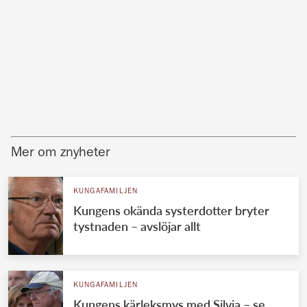
Mer om znyheter
KUNGAFAMILJEN
Kungens okända systerdotter bryter
tystnaden – avslöjar allt
KUNGAFAMILJEN
Kungens kärleksmys med Silvia – se