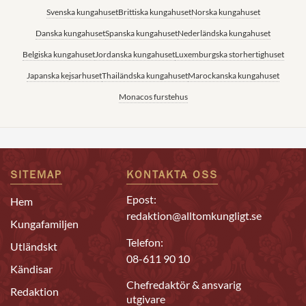
Svenska kungahuset
Brittiska kungahuset
Norska kungahuset
Danska kungahuset
Spanska kungahuset
Nederländska kungahuset
Belgiska kungahuset
Jordanska kungahuset
Luxemburgska storhertighuset
Japanska kejsarhuset
Thailändska kungahuset
Marockanska kungahuset
Monacos furstehus
SITEMAP
KONTAKTA OSS
Epost:
Hem
redaktion@alltomkungligt.se
Kungafamiljen
Telefon:
Utländskt
08-611 90 10
Kändisar
Chefredaktör & ansvarig
Redaktion
utgivare