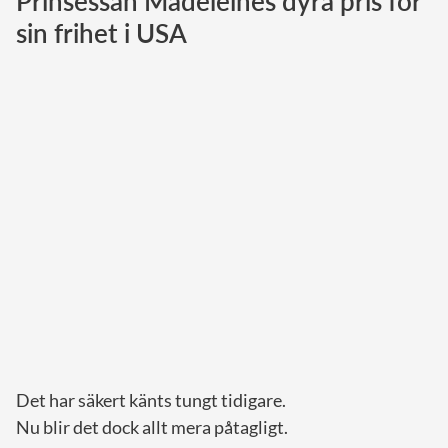
Prinsessan Madeleines dyra pris för
sin frihet i USA
Norska kungahuset
Danska kungahuset
Spanska kungahuset
Nederländska kungahuset
Belgiska kungahuset
Jordanska kungahuset
Luxemburgska storhertighuset
Japanska kejsarhuset
Thailändska kungahuset
Marockanska kungahuset
Monacos furstehus
Det har säkert känts tungt tidigare.
Nu blir det dock allt mera påtagligt.