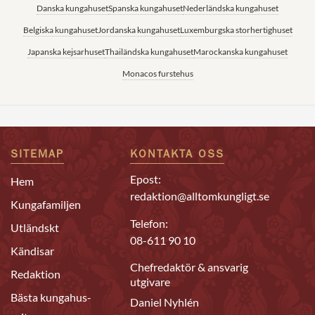
Danska kungahuset
Spanska kungahuset
Nederländska kungahuset
Belgiska kungahuset
Jordanska kungahuset
Luxemburgska storhertighuset
Japanska kejsarhuset
Thailändska kungahuset
Marockanska kungahuset
Monacos furstehus
SITEMAP
KONTAKTA OSS
Epost:
Hem
redaktion@alltomkungligt.se
Kungafamiljen
Telefon:
Utländskt
08-611 90 10
Kändisar
Chefredaktör & ansvarig
Redaktion
utgivare
Bästa kungahus-
Daniel Nyhlén