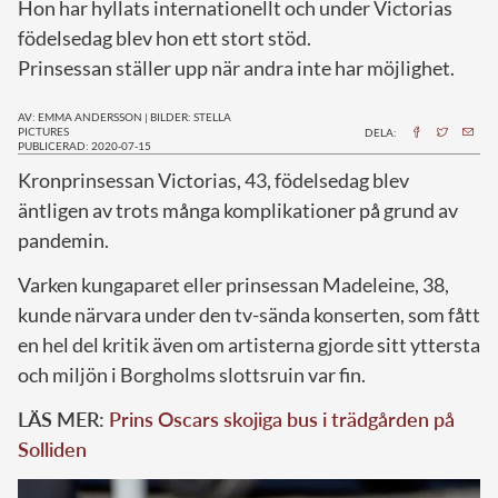
Hon har hyllats internationellt och under Victorias
födelsedag blev hon ett stort stöd.
Prinsessan ställer upp när andra inte har möjlighet.
AV: EMMA ANDERSSON
|
BILDER: STELLA
PICTURES
DELA:
PUBLICERAD: 2020-07-15
K
ronprinsessan Victorias, 43, födelsedag blev
äntligen av trots många komplikationer på grund av
pandemin.
Varken kungaparet eller prinsessan Madeleine, 38,
kunde närvara under den tv-sända konserten, som fått
en hel del kritik även om artisterna gjorde sitt yttersta
och miljön i Borgholms slottsruin var fin.
LÄS MER:
Prins Oscars skojiga bus i trädgården på
Solliden