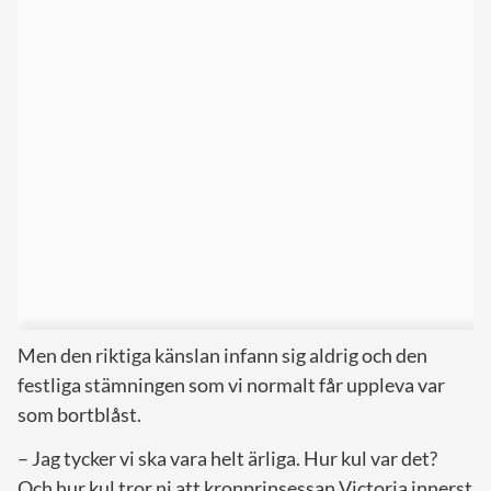
Men den riktiga känslan infann sig aldrig och den
festliga stämningen som vi normalt får uppleva var
som bortblåst.
– Jag tycker vi ska vara helt ärliga. Hur kul var det?
Och hur kul tror ni att kronprinsessan Victoria innerst