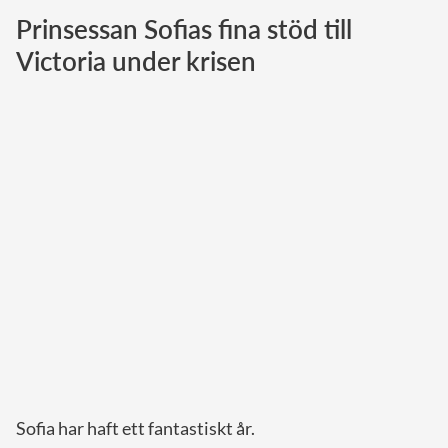
Prinsessan Sofias fina stöd till
Norska kungahuset
Victoria under krisen
Danska kungahuset
Spanska kungahuset
Nederländska kungahuset
Belgiska kungahuset
Jordanska kungahuset
Luxemburgska storhertighuset
Japanska kejsarhuset
Thailändska kungahuset
Marockanska kungahuset
Monacos furstehus
Sofia har haft ett fantastiskt år.