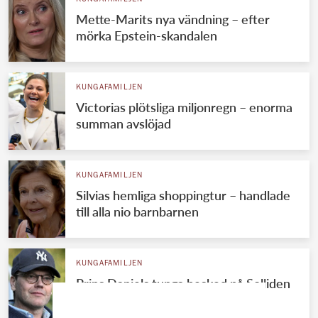
Mette-Marits nya vändning – efter
mörka Epstein-skandalen
KUNGAFAMILJEN
Victorias plötsliga miljonregn – enorma
summan avslöjad
KUNGAFAMILJEN
Silvias hemliga shoppingtur – handlade
till alla nio barnbarnen
KUNGAFAMILJEN
Prins Daniels tunga besked på Solliden
– drömmen krossad