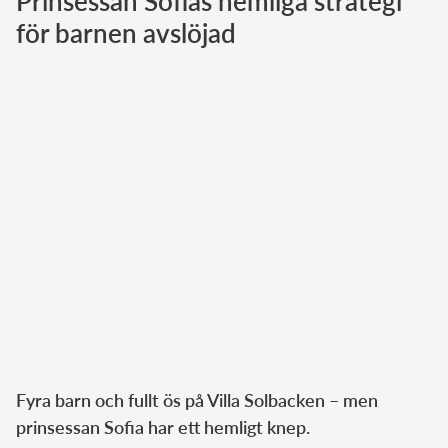
Prinsessan Sofias hemliga strategi
för barnen avslöjad
Norska kungahuset
Danska kungahuset
Spanska kungahuset
Nederländska kungahuset
Belgiska kungahuset
Jordanska kungahuset
Luxemburgska storhertighuset
Japanska kejsarhuset
Thailändska kungahuset
Marockanska kungahuset
Monacos furstehus
Fyra barn och fullt ös på Villa Solbacken – men
prinsessan Sofia har ett hemligt knep.