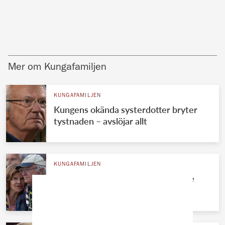
Mer om Kungafamiljen
KUNGAFAMILJEN
Kungens okända systerdotter bryter
tystnaden – avslöjar allt
KUNGAFAMILJEN
Kungens kärleksmys med Silvia – se
romantiska bilderna!