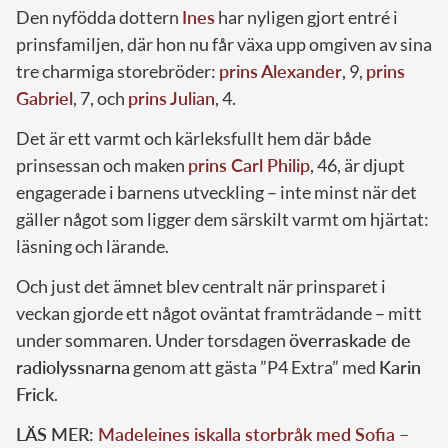
Den nyfödda dottern
Ines
har nyligen gjort entré i
prinsfamiljen, där hon nu får växa upp omgiven av sina
tre charmiga storebröder:
prins Alexander
, 9,
prins
Gabriel
, 7, och
prins Julian
, 4.
Det är ett varmt och kärleksfullt hem där både
prinsessan och maken
prins Carl Philip
, 46, är djupt
engagerade i barnens utveckling – inte minst när det
gäller något som ligger dem särskilt varmt om hjärtat:
läsning och lärande.
Och just det ämnet blev centralt när prinsparet i
veckan gjorde ett något oväntat framträdande – mitt
under sommaren. Under torsdagen
överraskade de
radiolyssnarna
genom att gästa ”P4 Extra” med
Karin
Frick
.
LÄS MER:
Madeleines iskalla storbråk med Sofia –