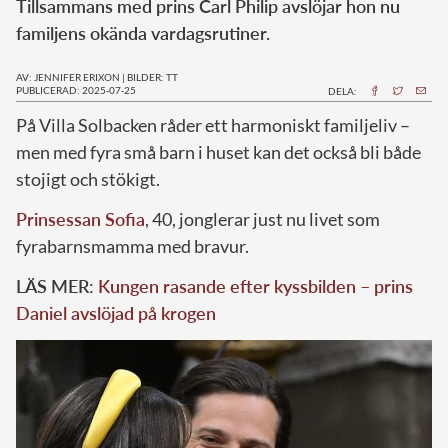
Tillsammans med prins Carl Philip avslöjar hon nu
familjens okända vardagsrutiner.
AV: JENNIFER ERIXON
|
BILDER: TT
PUBLICERAD: 2025-07-25
DELA:
På Villa Solbacken råder ett harmoniskt familjeliv –
men med fyra små barn i huset kan det också bli både
stojigt och stökigt.
Prinsessan Sofia
, 40, jonglerar just nu livet som
fyrabarnsmamma med bravur.
LÄS MER:
Kungen rasande efter kyssbilden – prins
Daniel avslöjad på krogen