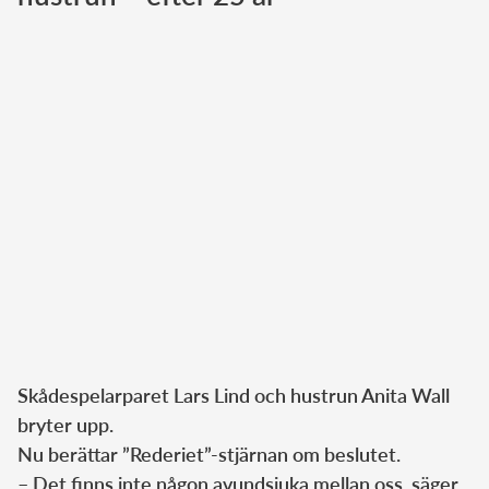
Norska kungahuset
Danska kungahuset
Spanska kungahuset
Nederländska kungahuset
Belgiska kungahuset
Jordanska kungahuset
Luxemburgska storhertighuset
Japanska kejsarhuset
Thailändska kungahuset
Marockanska kungahuset
Skådespelarparet Lars Lind och hustrun Anita Wall
Monacos furstehus
bryter upp.
Nu berättar ”Rederiet”-stjärnan om beslutet.
– Det finns inte någon avundsjuka mellan oss, säger