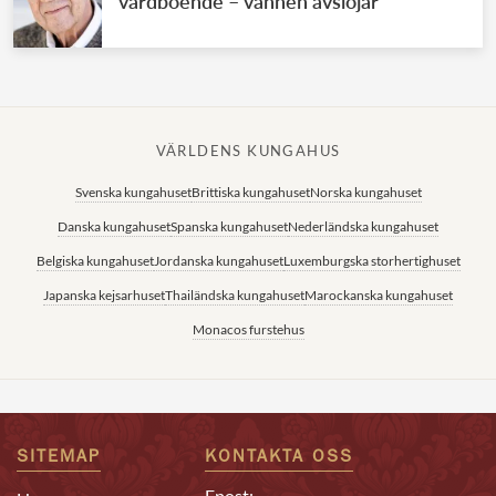
vårdboende – vännen avslöjar
VÄRLDENS KUNGAHUS
Svenska kungahuset
Brittiska kungahuset
Norska kungahuset
Danska kungahuset
Spanska kungahuset
Nederländska kungahuset
Belgiska kungahuset
Jordanska kungahuset
Luxemburgska storhertighuset
Japanska kejsarhuset
Thailändska kungahuset
Marockanska kungahuset
Monacos furstehus
SITEMAP
KONTAKTA OSS
Epost: