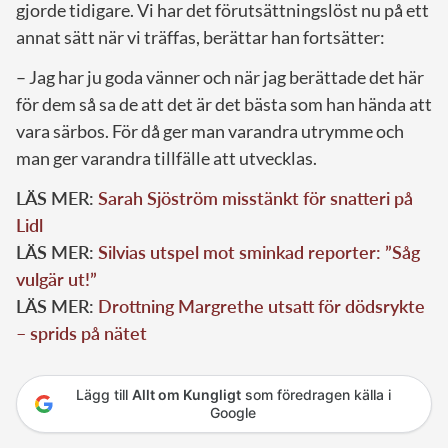
gjorde tidigare. Vi har det förutsättningslöst nu på ett
annat sätt när vi träffas, berättar han fortsätter:
– Jag har ju goda vänner och när jag berättade det här
för dem så sa de att det är det bästa som han hända att
vara särbos. För då ger man varandra utrymme och
man ger varandra tillfälle att utvecklas.
LÄS MER:
Sarah Sjöström misstänkt för snatteri på
Lidl
LÄS MER:
Silvias utspel mot sminkad reporter: ”Såg
vulgär ut!”
LÄS MER:
Drottning Margrethe utsatt för dödsrykte
– sprids på nätet
Lägg till
Allt om Kungligt
som föredragen källa i
Google