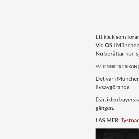
Ett klick som förä
Vid OS i München 
Nu berättar hon s
AV: JENNIFER ERIXON
Det var i München 
livsavgörande.
Där, i den bayers
gången.
LÄS MER:
Tystnad