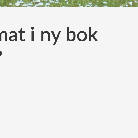
mat i ny bok
”