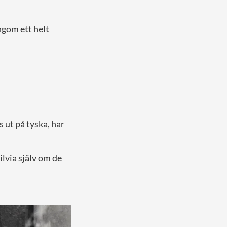
ngom ett helt
 ut på tyska, har
ilvia själv om de