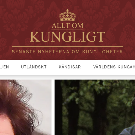
SENASTE NYHETERNA OM KUNGLIGHETER
LJEN
UTLÄNDSKT
KÄNDISAR
VÄRLDENS KUNGA