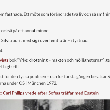
som fastnade. Ett möte som förändrade två liv och så småni
också på ett annat minne.
Silvia burit med sig i över femtio år – i tystnad.
t.
vists
bok ”Yrke: drottning – makten och möjligheterna*” ges
 lagts till.
itt för den tyska publiken – och för första gången berättar S
arna under OS i München 1972.
t: Carl Philips vrede efter Sofias träffar med Epstein