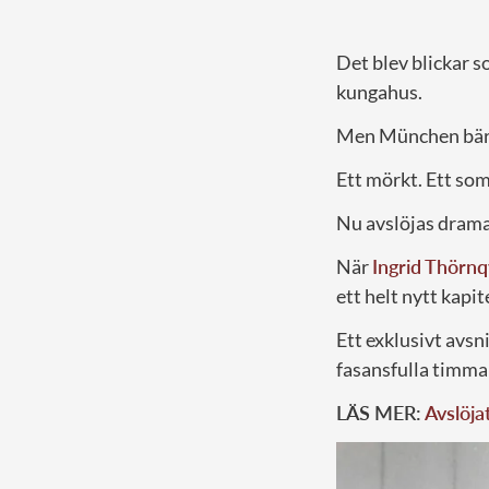
Det blev blickar 
kungahus.
Men München bär 
Ett mörkt. Ett som 
Nu avslöjas drama
När
Ingrid Thörnq
ett helt nytt kapitel
Ett exklusivt avsn
fasansfulla timm
LÄS MER:
Avslöja