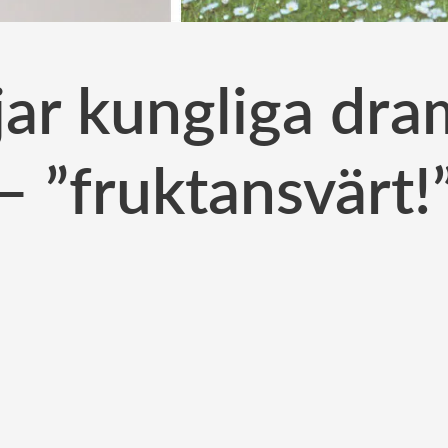
öjar kungliga dra
– ”fruktansvärt!