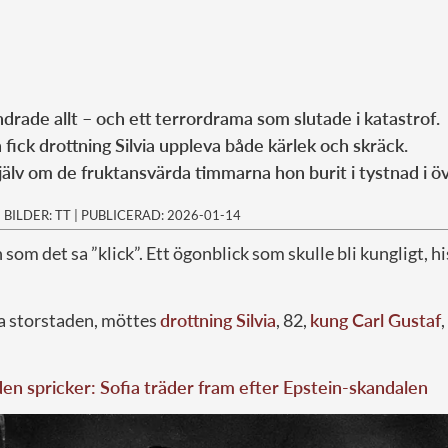
ndrade allt – och ett terrordrama som slutade i katastrof.
fick drottning Silvia uppleva både kärlek och skräck.
jälv om de fruktansvärda timmarna hon burit i tystnad i öv
|
BILDER: TT
|
PUBLICERAD: 2026-01-14
som det sa ”klick”. Ett ögonblick som skulle bli kungligt, hi
ka storstaden, möttes
drottning Silvia
, 82,
kung Carl Gustaf
,
en spricker: Sofia träder fram efter Epstein-skandalen