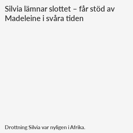
Silvia lämnar slottet – får stöd av
Norska kungahuset
Madeleine i svåra tiden
Danska kungahuset
Spanska kungahuset
Nederländska kungahuset
Belgiska kungahuset
Jordanska kungahuset
Luxemburgska storhertighuset
Japanska kejsarhuset
Thailändska kungahuset
Marockanska kungahuset
Monacos furstehus
Drottning Silvia var nyligen i Afrika.