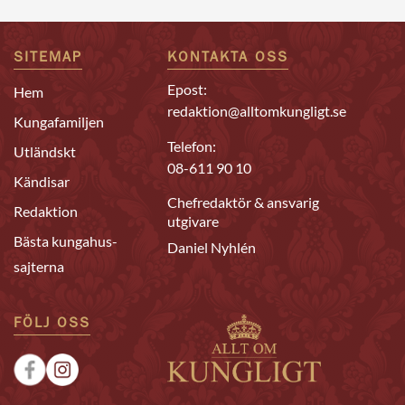
SITEMAP
KONTAKTA OSS
Epost:
Hem
redaktion@alltomkungligt.se
Kungafamiljen
Telefon:
Utländskt
08-611 90 10
Kändisar
Chefredaktör & ansvarig
Redaktion
utgivare
Bästa kungahus-
Daniel Nyhlén
sajterna
FÖLJ OSS