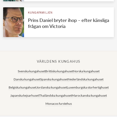
KUNGAFAMILJEN
Prins Daniel bryter ihop – efter känsliga
frågan om Victoria
VÄRLDENS KUNGAHUS
Svenska kungahuset
Brittiska kungahuset
Norska kungahuset
Danska kungahuset
Spanska kungahuset
Nederländska kungahuset
Belgiska kungahuset
Jordanska kungahuset
Luxemburgska storhertighuset
Japanska kejsarhuset
Thailändska kungahuset
Marockanska kungahuset
Monacos furstehus