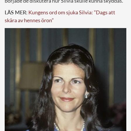
började de diskutera hur Silvia skulle kunna skyddas.
LÄS MER:
Kungens ord om sjuka Silvia: ”Dags att
skära av hennes öron”