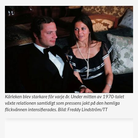
Kärleken blev starkare för varje år. Under mitten av 1970-talet
växte relationen samtidigt som pressens jakt på den hemliga
flickvännen intensifierades. Bild: Freddy Lindström/TT