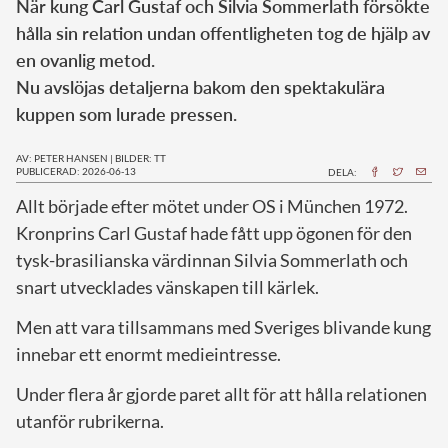
När kung Carl Gustaf och Silvia Sommerlath försökte
hålla sin relation undan offentligheten tog de hjälp av
en ovanlig metod.
Nu avslöjas detaljerna bakom den spektakulära
kuppen som lurade pressen.
AV: PETER HANSEN
|
BILDER: TT
PUBLICERAD: 2026-06-13
DELA:
Allt började efter mötet under OS i München 1972.
Kronprins Carl Gustaf hade fått upp ögonen för den
tysk-brasilianska värdinnan Silvia Sommerlath och
snart utvecklades vänskapen till kärlek.
Men att vara tillsammans med Sveriges blivande kung
innebar ett enormt medieintresse.
Under flera år gjorde paret allt för att hålla relationen
utanför rubrikerna.