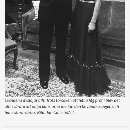
Leendena avslöjar allt. Trots försöken att hålla låg profil blev det
allt svårare att dölja känslorna mellan den blivande kungen och
hans stora kärlek. Bild: Jan Collsiöö/TT