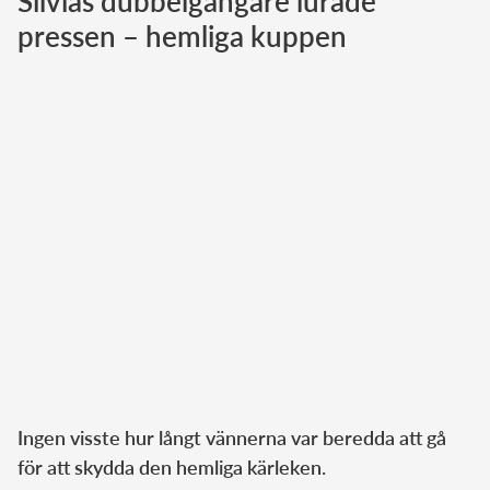
Silvias dubbelgångare lurade
pressen – hemliga kuppen
Norska kungahuset
Danska kungahuset
Spanska kungahuset
Nederländska kungahuset
Belgiska kungahuset
Jordanska kungahuset
Luxemburgska storhertighuset
Japanska kejsarhuset
Thailändska kungahuset
Marockanska kungahuset
Monacos furstehus
Ingen visste hur långt vännerna var beredda att gå
för att skydda den hemliga kärleken.