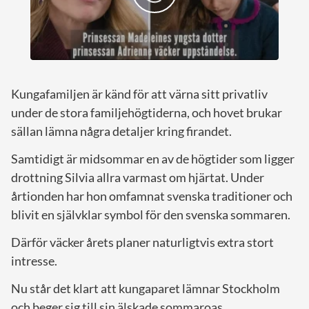
Kungafamiljen är känd för att värna sitt privatliv
under de stora familjehögtiderna, och hovet brukar
sällan lämna några detaljer kring firandet.
Samtidigt är midsommar en av de högtider som ligger
drottning Silvia allra varmast om hjärtat. Under
årtionden har hon omfamnat svenska traditioner och
blivit en självklar symbol för den svenska sommaren.
Därför väcker årets planer naturligtvis extra stort
intresse.
Nu står det klart att kungaparet lämnar Stockholm
och beger sig till sin älskade sommaroas.