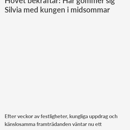
Hovet bekräftar: Här gömmer sig
Silvia med kungen i midsommar
Norska kungahuset
Danska kungahuset
Spanska kungahuset
Nederländska kungahuset
Belgiska kungahuset
Jordanska kungahuset
Luxemburgska storhertighuset
Japanska kejsarhuset
Thailändska kungahuset
Marockanska kungahuset
Monacos furstehus
Efter veckor av festligheter, kungliga uppdrag och
känslosamma framträdanden väntar nu ett