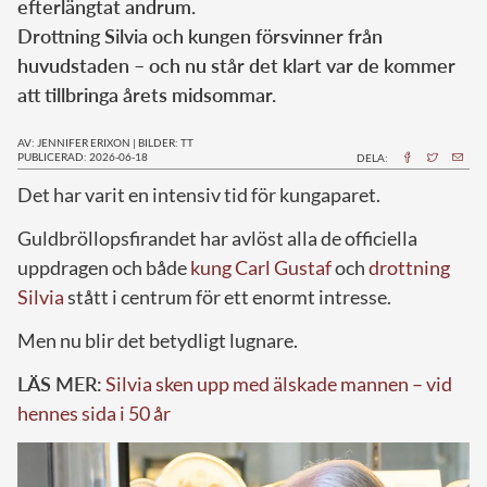
efterlängtat andrum.
Drottning Silvia och kungen försvinner från
huvudstaden – och nu står det klart var de kommer
att tillbringa årets midsommar.
AV: JENNIFER ERIXON
|
BILDER: TT
PUBLICERAD: 2026-06-18
DELA:
Det har varit en intensiv tid för kungaparet.
Guldbröllopsfirandet har avlöst alla de officiella
uppdragen och både
kung Carl Gustaf
och
drottning
Silvia
stått i centrum för ett enormt intresse.
Men nu blir det betydligt lugnare.
LÄS MER:
Silvia sken upp med älskade mannen – vid
hennes sida i 50 år