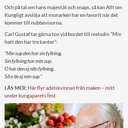
Och på tal om hans majestät och snaps, så kan Allt om
Kungligt avslöja att monarken har en favorit när det
kommer till nubbevisorna.
Carl Gustaf tar gärna ton vid bordet till melodin ”Min
hatt den har tre kanter”:
”Min sup den har sin fyllning,
Sin fyllning har min sup.
O har den ej nån fyllning,
Så e de ej min sup.”
LÄS MER:
Här flyr adelskvinnan från maken – mitt
under kungaparets fest