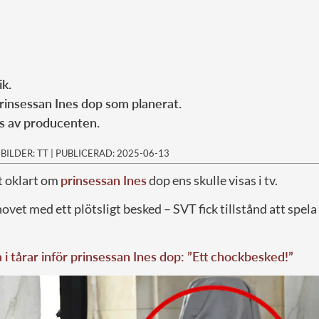
ik.
rinsessan Ines dop som planerat.
as av producenten.
|
BILDER: TT
|
PUBLICERAD: 2025-06-13
t oklart om
prinsessan Ines
dop ens skulle visas i tv.
hovet med ett plötsligt besked – SVT fick tillstånd att spela
a i tårar inför prinsessan Ines dop: ”Ett chockbesked!”