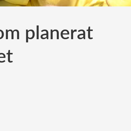
om planerat
et