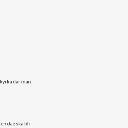
skyrka där man
.
 en dag ska bli