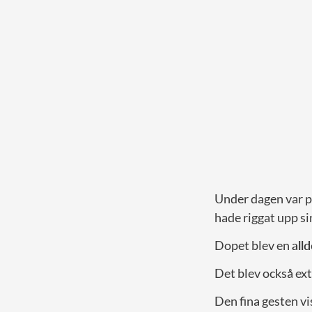
Under dagen var p
hade riggat upp s
Dopet blev en
all
Det blev också ext
Den fina gesten vis