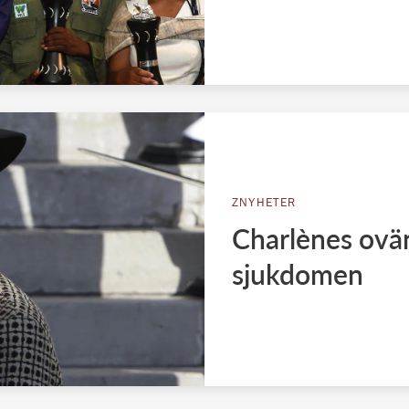
ZNYHETER
Charlènes ovä
sjukdomen