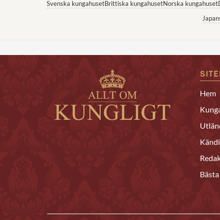
Svenska kungahuset
Brittiska kungahuset
Norska kungahuset
Japan
SIT
Hem
Kunga
Utlän
Kändi
Redak
Bästa