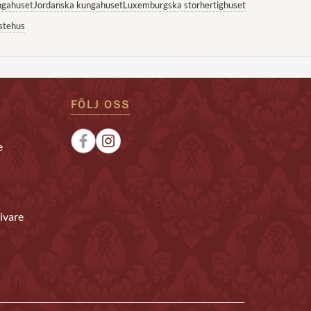
ngahuset
Jordanska kungahuset
Luxemburgska storhertighuset
stehus
FÖLJ OSS
e
ivare