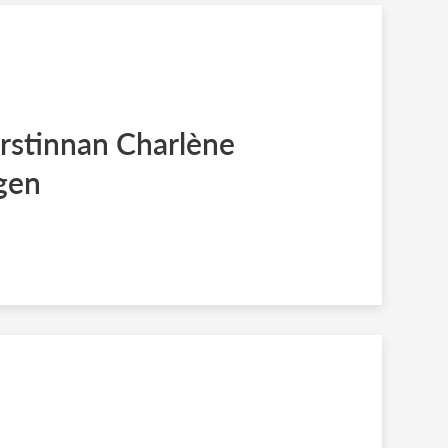
rstinnan Charlène
igen