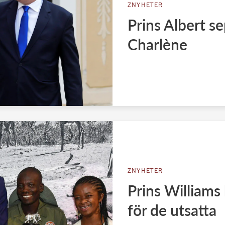
ZNYHETER
Prins Albert s
Charlène
ZNYHETER
Prins William
för de utsatta