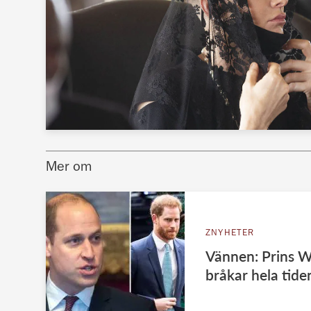
Mer om
ZNYHETER
Vännen: Prins W
bråkar hela tide