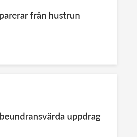
eparerar från hustrun
s beundransvärda uppdrag