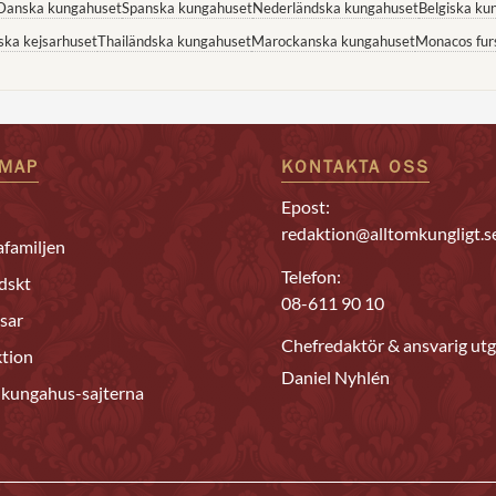
Danska kungahuset
Spanska kungahuset
Nederländska kungahuset
Belgiska ku
ska kejsarhuset
Thailändska kungahuset
Marockanska kungahuset
Monacos fur
EMAP
KONTAKTA OSS
Epost:
redaktion@alltomkungligt.s
familjen
Telefon:
dskt
08-611 90 10
sar
Chefredaktör & ansvarig utg
tion
Daniel Nyhlén
 kungahus-sajterna