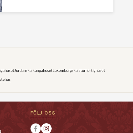
ngahuset
Jordanska kungahuset
Luxemburgska storhertighuset
stehus
FÖLJ OSS
e