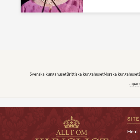
Svenska kungahuset
Brittiska kungahuset
Norska kungahuset
Japan
SIT
Hem