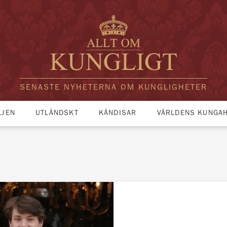
SENASTE NYHETERNA OM KUNGLIGHETER
LJEN
UTLÄNDSKT
KÄNDISAR
VÄRLDENS KUNGA