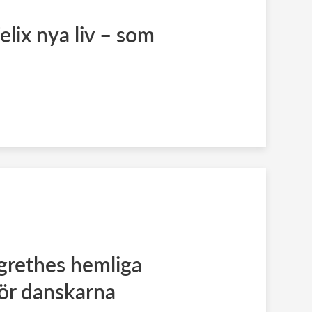
elix nya liv – som
grethes hemliga
ör danskarna