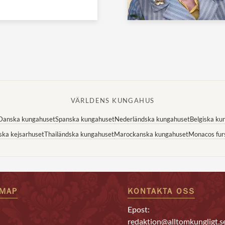
VÄRLDENS KUNGAHUS
Danska kungahuset
Spanska kungahuset
Nederländska kungahuset
Belgiska ku
ska kejsarhuset
Thailändska kungahuset
Marockanska kungahuset
Monacos fur
EMAP
KONTAKTA OSS
Epost:
redaktion@alltomkungligt.s