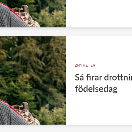
ZNYHETER
Så firar drottn
födelsedag