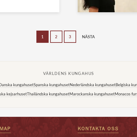
1
2
3
NÄSTA
VÄRLDENS KUNGAHUS
Danska kungahuset
Spanska kungahuset
Nederländska kungahuset
Belgiska ku
ska kejsarhuset
Thailändska kungahuset
Marockanska kungahuset
Monacos fur
EMAP
KONTAKTA OSS