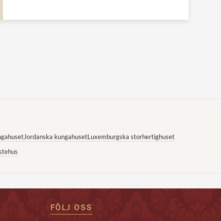
ngahuset
Jordanska kungahuset
Luxemburgska storhertighuset
stehus
FÖLJ OSS