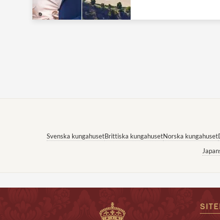
Svenska kungahuset
Brittiska kungahuset
Norska kungahuset
Japan
SIT