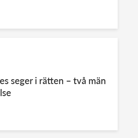
 seger i rätten – två män
lse