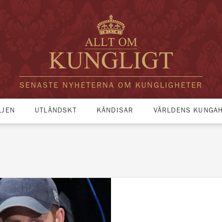
SENASTE NYHETERNA OM KUNGLIGHETER
LJEN
UTLÄNDSKT
KÄNDISAR
VÄRLDENS KUNGA