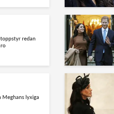
toppstyr redan
aro
h Meghans lyxiga