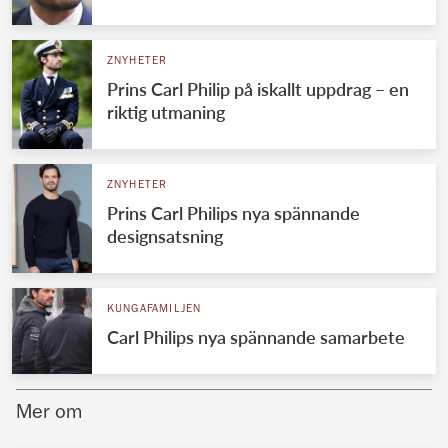
Norska kungahuset
ZNYHETER
Danska kungahuset
Prins Carl Philip på iskallt uppdrag – en
Spanska kungahuset
riktig utmaning
Nederländska kungahuset
Belgiska kungahuset
ZNYHETER
Jordanska kungahuset
Prins Carl Philips nya spännande
designsatsning
Luxemburgska storhertighuset
Japanska kejsarhuset
KUNGAFAMILJEN
Thailändska kungahuset
Carl Philips nya spännande samarbete
Marockanska kungahuset
Monacos furstehus
Mer om