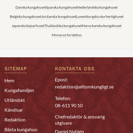
Danska kungahuset
Spanska kungahuset
Nederländska kungahuset
Belgiska kungahuset
Jordanska kungahuset
Luxemburgska storhertighuset
Japanska kejsarhuset
Thailändska kungahuset
Marockanska kungahuset
Monacos furstehus
SITEMAP
KONTAKTA OSS
Epost:
Hem
redaktion@alltomkungligt.se
Kungafamiljen
Telefon:
Utländskt
08-611 90 10
Kändisar
Chefredaktör & ansvarig
Redaktion
utgivare
Bästa kungahus-
Daniel Nyhlén