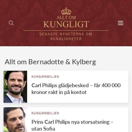
Toggl
navig
SENASTE NYHETERNA OM
KUNGLIGHETER
HEM
Allt om Bernadotte & Kylberg
KUNGAFAMILJEN
KUNGAFAMILJEN
Carl Philips glädjebesked – får 400 000
UTLÄNDSKT
kronor rakt in på kontot
KÄNDISAR
VÄRLDENS KUNGAHUS
KUNGAFAMILJEN
Prins Carl Philips nya storsatsning –
Svenska kungahuset
REDAKTION
utan Sofia
Brittiska kungahuset