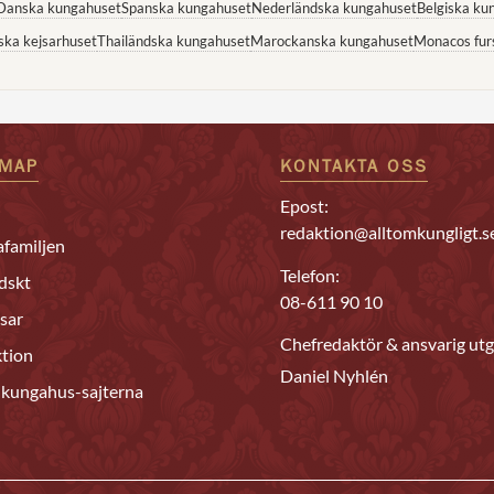
Danska kungahuset
Spanska kungahuset
Nederländska kungahuset
Belgiska ku
ska kejsarhuset
Thailändska kungahuset
Marockanska kungahuset
Monacos fur
EMAP
KONTAKTA OSS
Epost:
redaktion@alltomkungligt.s
familjen
Telefon:
dskt
08-611 90 10
sar
Chefredaktör & ansvarig utg
tion
Daniel Nyhlén
 kungahus-sajterna