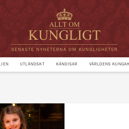
SENASTE NYHETERNA OM KUNGLIGHETER
LJEN
UTLÄNDSKT
KÄNDISAR
VÄRLDENS KUNGA