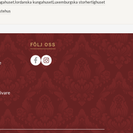
ngahuset
Jordanska kungahuset
Luxemburgska storhertighuset
stehus
FÖLJ OSS
e
ivare