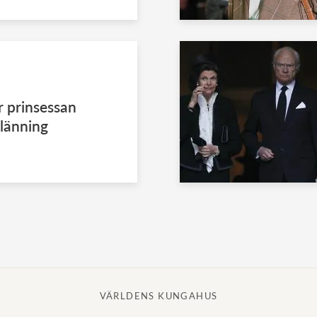
r prinsessan
klänning
VÄRLDENS KUNGAHUS