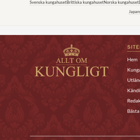
Svenska kungahuset
Brittiska kungahuset
Norska kungahuset
Japan
SIT
Hem
Kunga
Utlän
Kändi
Redak
Bästa