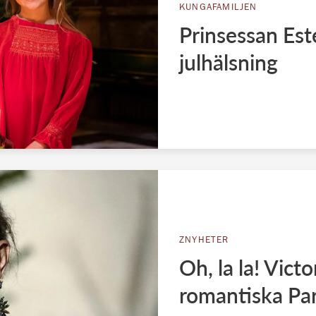
KUNGAFAMILJEN
Prinsessan Est
julhälsning
ZNYHETER
Oh, la la! Victo
romantiska Par