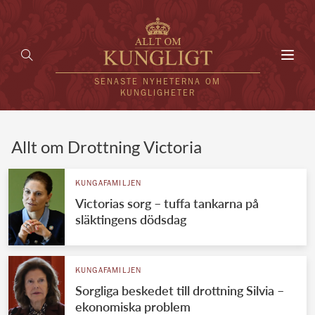
Toggl
navig
SENASTE NYHETERNA OM
KUNGLIGHETER
HEM
Allt om Drottning Victoria
KUNGAFAMILJEN
KUNGAFAMILJEN
Victorias sorg – tuffa tankarna på
UTLÄNDSKT
släktingens dödsdag
KÄNDISAR
VÄRLDENS KUNGAHUS
KUNGAFAMILJEN
Sorgliga beskedet till drottning Silvia –
Svenska kungahuset
REDAKTION
ekonomiska problem
Brittiska kungahuset