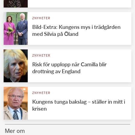
Norska kungahuset
ZNYHETER
Danska kungahuset
Bild-Extra: Kungens mys i trädgården
Spanska kungahuset
med Silvia på Öland
Nederländska kungahuset
Belgiska kungahuset
ZNYHETER
Jordanska kungahuset
Risk för upplopp när Camilla blir
drottning av England
Luxemburgska storhertighuset
Japanska kejsarhuset
ZNYHETER
Thailändska kungahuset
Kungens tunga bakslag – ställer in mitt i
Marockanska kungahuset
krisen
Monacos furstehus
Mer om