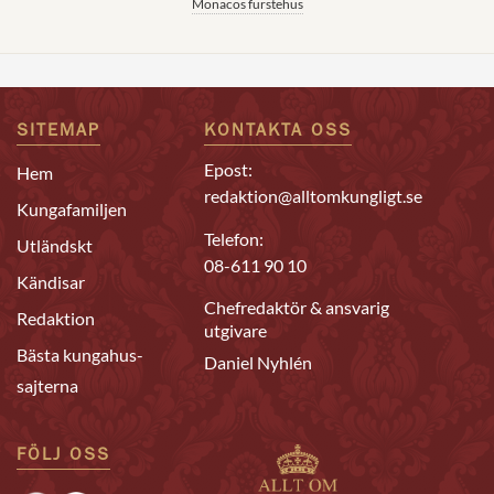
Monacos furstehus
SITEMAP
KONTAKTA OSS
Epost:
Hem
redaktion@alltomkungligt.se
Kungafamiljen
Telefon:
Utländskt
08-611 90 10
Kändisar
Chefredaktör & ansvarig
Redaktion
utgivare
Bästa kungahus-
Daniel Nyhlén
sajterna
FÖLJ OSS