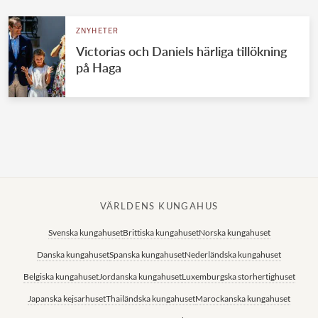
ZNYHETER
Victorias och Daniels härliga tillökning
på Haga
VÄRLDENS KUNGAHUS
Svenska kungahuset
Brittiska kungahuset
Norska kungahuset
Danska kungahuset
Spanska kungahuset
Nederländska kungahuset
Belgiska kungahuset
Jordanska kungahuset
Luxemburgska storhertighuset
Japanska kejsarhuset
Thailändska kungahuset
Marockanska kungahuset