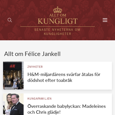
Toggl
navig
SENASTE NYHETERNA OM
KUNGLIGHETER
HEM
Allt om Félice Jankell
KUNGAFAMILJEN
ZNYHETER
H&M-miljardärens svärfar åtalas för
UTLÄNDSKT
dödshot efter toabråk
KÄNDISAR
VÄRLDENS KUNGAHUS
KUNGAFAMILJEN
Överraskande babylyckan: Madeleines
Svenska kungahuset
REDAKTION
och Chris glädje!
Brittiska kungahuset