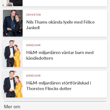
Norska kungahuset
ZNYHETER
Danska kungahuset
Nils Thams okända lyxliv med Félice
Spanska kungahuset
Jankell
Nederländska kungahuset
Belgiska kungahuset
KÄNDISAR
Jordanska kungahuset
H&M-miljardären väntar barn med
kändisdottern
Luxemburgska storhertighuset
Japanska kejsarhuset
KÄNDISAR
Thailändska kungahuset
H&M-miljardären störtförälskad i
Marockanska kungahuset
Thorsten Flincks dotter
Monacos furstehus
Mer om