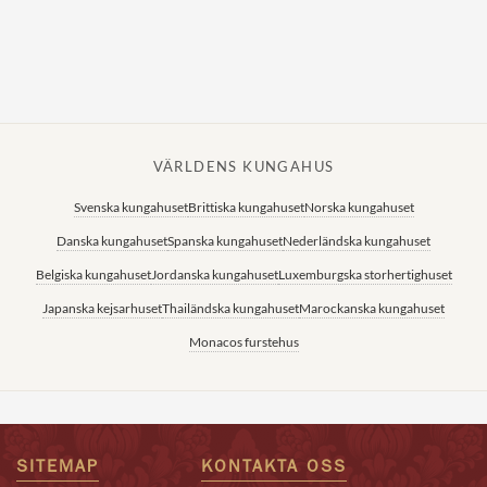
VÄRLDENS KUNGAHUS
Svenska kungahuset
Brittiska kungahuset
Norska kungahuset
Danska kungahuset
Spanska kungahuset
Nederländska kungahuset
Belgiska kungahuset
Jordanska kungahuset
Luxemburgska storhertighuset
Japanska kejsarhuset
Thailändska kungahuset
Marockanska kungahuset
Monacos furstehus
SITEMAP
KONTAKTA OSS