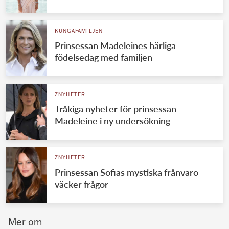
Norska kungahuset
KUNGAFAMILJEN
Danska kungahuset
Prinsessan Madeleines härliga
Spanska kungahuset
födelsedag med familjen
Nederländska kungahuset
Belgiska kungahuset
ZNYHETER
Jordanska kungahuset
Tråkiga nyheter för prinsessan
Madeleine i ny undersökning
Luxemburgska storhertighuset
Japanska kejsarhuset
ZNYHETER
Thailändska kungahuset
Prinsessan Sofias mystiska frånvaro
Marockanska kungahuset
väcker frågor
Monacos furstehus
Mer om