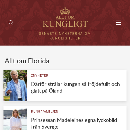
Toggl
navig
SENASTE NYHETERNA OM
KUNGLIGHETER
HEM
Allt om Florida
KUNGAFAMILJEN
ZNYHETER
Därför strålar kungen så fröjdefullt och
UTLÄNDSKT
glatt på Öland
KÄNDISAR
VÄRLDENS KUNGAHUS
KUNGAFAMILJEN
Prinsessan Madeleines egna lyckobild
Svenska kungahuset
REDAKTION
från Sverige
Brittiska kungahuset