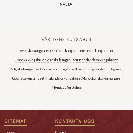
NÄSTA
VÄRLDENS KUNGAHUS
Svenska kungahuset
Brittiska kungahuset
Norska kungahuset
Danska kungahuset
Spanska kungahuset
Nederländska kungahuset
Belgiska kungahuset
Jordanska kungahuset
Luxemburgska storhertighuset
Japanska kejsarhuset
Thailändska kungahuset
Marockanska kungahuset
Monacos furstehus
SITEMAP
KONTAKTA OSS
Epost:
Hem