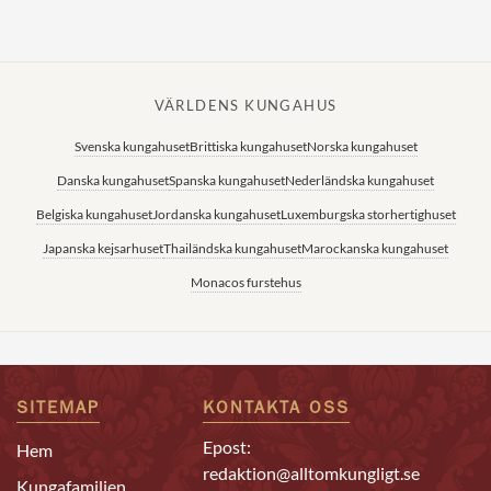
VÄRLDENS KUNGAHUS
Svenska kungahuset
Brittiska kungahuset
Norska kungahuset
Danska kungahuset
Spanska kungahuset
Nederländska kungahuset
Belgiska kungahuset
Jordanska kungahuset
Luxemburgska storhertighuset
Japanska kejsarhuset
Thailändska kungahuset
Marockanska kungahuset
Monacos furstehus
SITEMAP
KONTAKTA OSS
Epost:
Hem
redaktion@alltomkungligt.se
Kungafamiljen