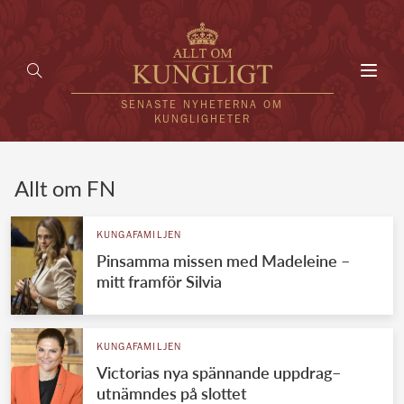
Toggl
navig
SENASTE NYHETERNA OM
KUNGLIGHETER
HEM
Allt om FN
KUNGAFAMILJEN
KUNGAFAMILJEN
Pinsamma missen med Madeleine –
UTLÄNDSKT
mitt framför Silvia
KÄNDISAR
VÄRLDENS KUNGAHUS
KUNGAFAMILJEN
Victorias nya spännande uppdrag–
Svenska kungahuset
REDAKTION
utnämndes på slottet
Brittiska kungahuset