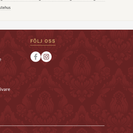
stehus
FÖLJ OSS
e
ivare