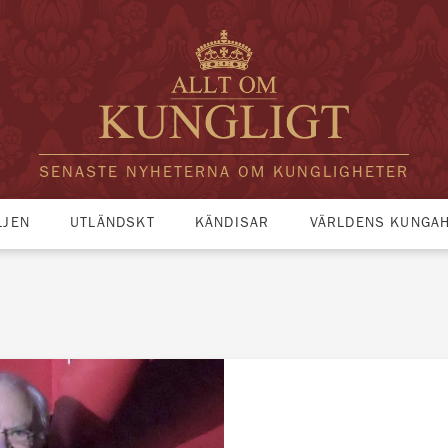
SENASTE NYHETERNA OM KUNGLIGHETER
LJEN
UTLÄNDSKT
KÄNDISAR
VÄRLDENS KUNGA