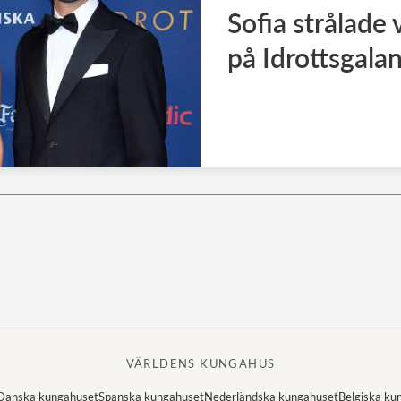
Sofia strålade
på Idrottsgala
VÄRLDENS KUNGAHUS
Danska kungahuset
Spanska kungahuset
Nederländska kungahuset
Belgiska ku