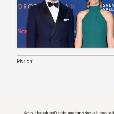
Mer om
Svenska kungahuset
Brittiska kungahuset
Norska kungahuset