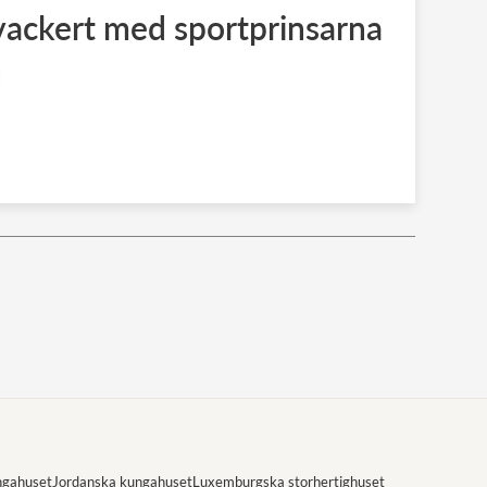
 vackert med sportprinsarna
n
ngahuset
Jordanska kungahuset
Luxemburgska storhertighuset