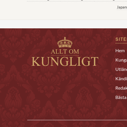
Japan
SIT
Hem
Kunga
Utlän
Kändi
Redak
Bästa