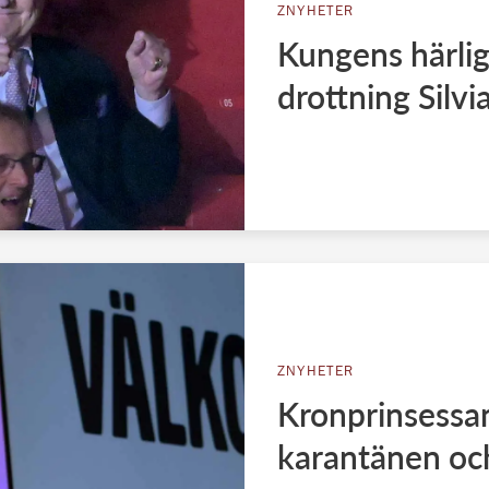
ZNYHETER
Kungens härlig
drottning Silvi
ZNYHETER
Kronprinsessan
karantänen oc