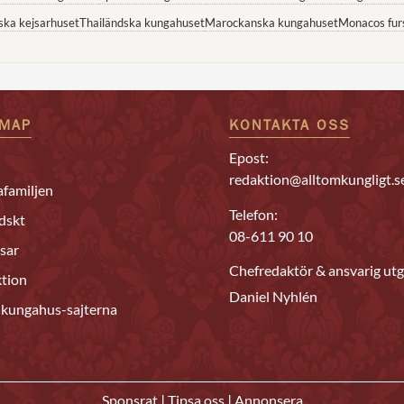
ska kejsarhuset
Thailändska kungahuset
Marockanska kungahuset
Monacos fur
EMAP
KONTAKTA OSS
Epost:
redaktion@alltomkungligt.s
familjen
Telefon:
dskt
08-611 90 10
sar
Chefredaktör & ansvarig utg
tion
Daniel Nyhlén
 kungahus-sajterna
|
|
Sponsrat
Tipsa oss
Annonsera