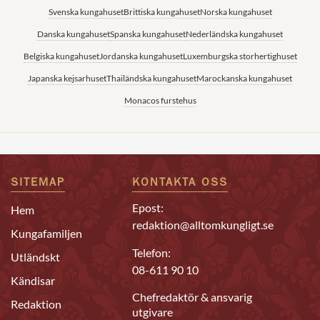
Svenska kungahuset
Brittiska kungahuset
Norska kungahuset
Danska kungahuset
Spanska kungahuset
Nederländska kungahuset
Belgiska kungahuset
Jordanska kungahuset
Luxemburgska storhertighuset
Japanska kejsarhuset
Thailändska kungahuset
Marockanska kungahuset
Monacos furstehus
SITEMAP
KONTAKTA OSS
Epost:
Hem
redaktion@alltomkungligt.se
Kungafamiljen
Telefon:
Utländskt
08-611 90 10
Kändisar
Chefredaktör & ansvarig
Redaktion
utgivare