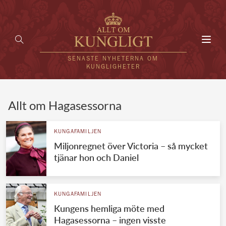
Toggl
navig
SENASTE NYHETERNA OM
KUNGLIGHETER
HEM
Allt om Hagasessorna
KUNGAFAMILJEN
KUNGAFAMILJEN
Miljonregnet över Victoria – så mycket
UTLÄNDSKT
tjänar hon och Daniel
KÄNDISAR
VÄRLDENS KUNGAHUS
KUNGAFAMILJEN
Kungens hemliga möte med
Svenska kungahuset
REDAKTION
Hagasessorna – ingen visste
Brittiska kungahuset