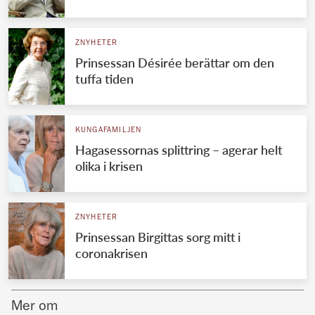
Norska kungahuset
ZNYHETER
Danska kungahuset
Prinsessan Désirée berättar om den
Spanska kungahuset
tuffa tiden
Nederländska kungahuset
Belgiska kungahuset
KUNGAFAMILJEN
Jordanska kungahuset
Hagasessornas splittring – agerar helt
olika i krisen
Luxemburgska storhertighuset
Japanska kejsarhuset
ZNYHETER
Thailändska kungahuset
Prinsessan Birgittas sorg mitt i
Marockanska kungahuset
coronakrisen
Monacos furstehus
Mer om