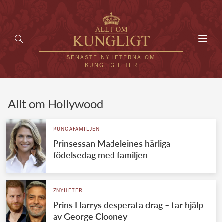
Toggl
navig
SENASTE NYHETERNA OM
KUNGLIGHETER
HEM
Allt om Hollywood
KUNGAFAMILJEN
KUNGAFAMILJEN
Prinsessan Madeleines härliga
UTLÄNDSKT
födelsedag med familjen
KÄNDISAR
VÄRLDENS KUNGAHUS
ZNYHETER
Prins Harrys desperata drag – tar hjälp
Svenska kungahuset
REDAKTION
av George Clooney
Brittiska kungahuset