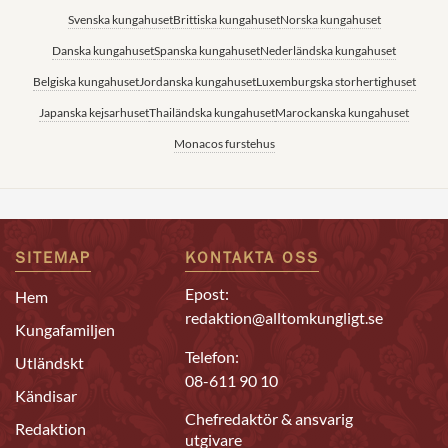
Svenska kungahuset
Brittiska kungahuset
Norska kungahuset
Danska kungahuset
Spanska kungahuset
Nederländska kungahuset
Belgiska kungahuset
Jordanska kungahuset
Luxemburgska storhertighuset
Japanska kejsarhuset
Thailändska kungahuset
Marockanska kungahuset
Monacos furstehus
SITEMAP
KONTAKTA OSS
Epost:
Hem
redaktion@alltomkungligt.se
Kungafamiljen
Telefon:
Utländskt
08-611 90 10
Kändisar
Chefredaktör & ansvarig
Redaktion
utgivare