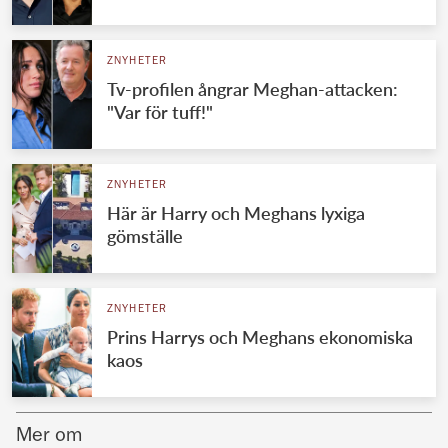
Norska kungahuset
ZNYHETER
Danska kungahuset
Tv-profilen ångrar Meghan-attacken:
Spanska kungahuset
"Var för tuff!"
Nederländska kungahuset
Belgiska kungahuset
ZNYHETER
Jordanska kungahuset
Här är Harry och Meghans lyxiga
gömställe
Luxemburgska storhertighuset
Japanska kejsarhuset
ZNYHETER
Thailändska kungahuset
Prins Harrys och Meghans ekonomiska
Marockanska kungahuset
kaos
Monacos furstehus
Mer om