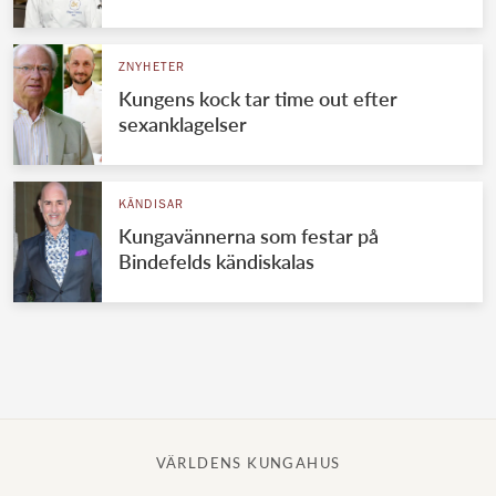
Norska kungahuset
ZNYHETER
Danska kungahuset
Kungens kock tar time out efter
Spanska kungahuset
sexanklagelser
Nederländska kungahuset
Belgiska kungahuset
KÄNDISAR
Jordanska kungahuset
Kungavännerna som festar på
Bindefelds kändiskalas
Luxemburgska storhertighuset
Japanska kejsarhuset
Thailändska kungahuset
Marockanska kungahuset
Monacos furstehus
VÄRLDENS KUNGAHUS