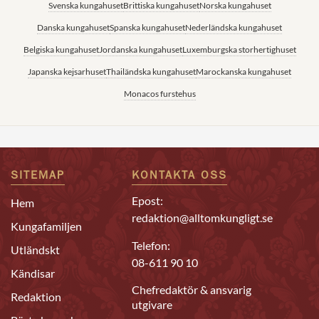
Svenska kungahuset
Brittiska kungahuset
Norska kungahuset
Danska kungahuset
Spanska kungahuset
Nederländska kungahuset
Belgiska kungahuset
Jordanska kungahuset
Luxemburgska storhertighuset
Japanska kejsarhuset
Thailändska kungahuset
Marockanska kungahuset
Monacos furstehus
SITEMAP
KONTAKTA OSS
Epost:
Hem
redaktion@alltomkungligt.se
Kungafamiljen
Telefon:
Utländskt
08-611 90 10
Kändisar
Chefredaktör & ansvarig
Redaktion
utgivare