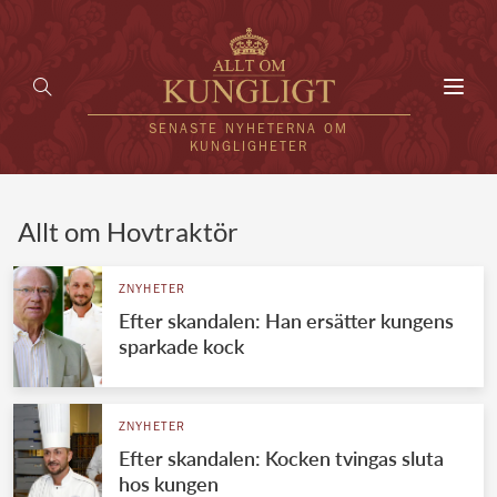
Toggl
navig
SENASTE NYHETERNA OM
KUNGLIGHETER
HEM
Allt om Hovtraktör
KUNGAFAMILJEN
ZNYHETER
Efter skandalen: Han ersätter kungens
UTLÄNDSKT
sparkade kock
KÄNDISAR
VÄRLDENS KUNGAHUS
ZNYHETER
Efter skandalen: Kocken tvingas sluta
Svenska kungahuset
REDAKTION
hos kungen
Brittiska kungahuset