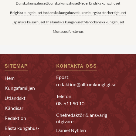
Danska kungahuset
Spanska kungahuset
Nederländska kungahuset
Belgiska kungahuset
Jordanska kungahuset
Luxemburgska storhertighuset
Japanska kejsarhuset
Thailändska kungahuset
Marockanska kungahuset
Monacos furstehus
SITEMAP
KONTAKTA OSS
Epost:
Hem
redaktion@alltomkungligt.se
Kungafamiljen
Telefon:
Utländskt
08-611 90 10
Kändisar
Chefredaktör & ansvarig
Redaktion
utgivare
Bästa kungahus-
Daniel Nyhlén