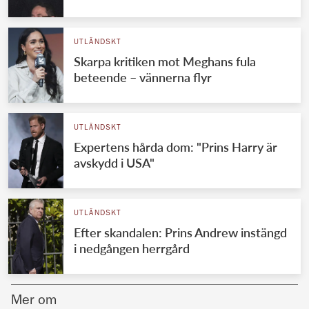
Norska kungahuset
UTLÄNDSKT
Danska kungahuset
Skarpa kritiken mot Meghans fula
Spanska kungahuset
beteende – vännerna flyr
Nederländska kungahuset
Belgiska kungahuset
UTLÄNDSKT
Jordanska kungahuset
Expertens hårda dom: "Prins Harry är
avskydd i USA"
Luxemburgska storhertighuset
Japanska kejsarhuset
UTLÄNDSKT
Thailändska kungahuset
Efter skandalen: Prins Andrew instängd
Marockanska kungahuset
i nedgången herrgård
Monacos furstehus
Mer om