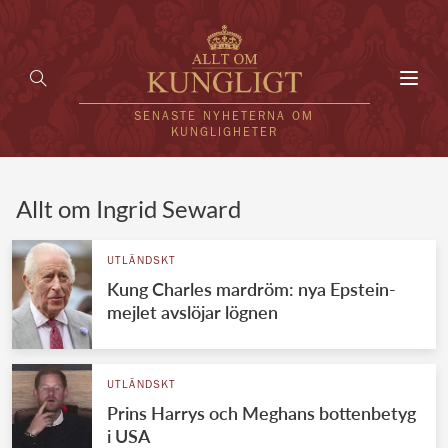
Toggl
navig
SENASTE NYHETERNA OM
KUNGLIGHETER
HEM
Allt om Ingrid Seward
KUNGAFAMILJEN
UTLÄNDSKT
Kung Charles mardröm: nya Epstein-
UTLÄNDSKT
mejlet avslöjar lögnen
KÄNDISAR
VÄRLDENS KUNGAHUS
UTLÄNDSKT
Prins Harrys och Meghans bottenbetyg
Svenska kungahuset
REDAKTION
i USA
Brittiska kungahuset