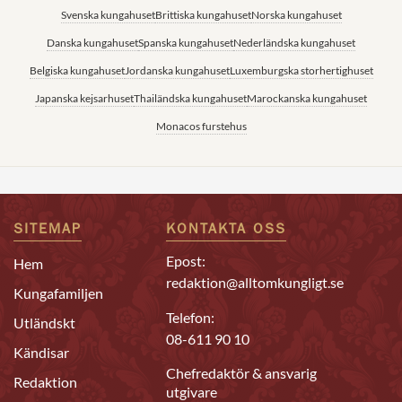
Svenska kungahuset
Brittiska kungahuset
Norska kungahuset
Danska kungahuset
Spanska kungahuset
Nederländska kungahuset
Belgiska kungahuset
Jordanska kungahuset
Luxemburgska storhertighuset
Japanska kejsarhuset
Thailändska kungahuset
Marockanska kungahuset
Monacos furstehus
SITEMAP
KONTAKTA OSS
Epost:
Hem
redaktion@alltomkungligt.se
Kungafamiljen
Telefon:
Utländskt
08-611 90 10
Kändisar
Chefredaktör & ansvarig
Redaktion
utgivare