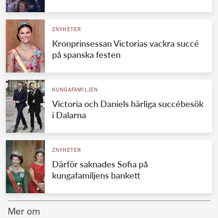
Norska kungahuset
ZNYHETER
Danska kungahuset
Kronprinsessan Victorias vackra succé
Spanska kungahuset
på spanska festen
Nederländska kungahuset
Belgiska kungahuset
KUNGAFAMILJEN
Jordanska kungahuset
Victoria och Daniels härliga succébesök
i Dalarna
Luxemburgska storhertighuset
Japanska kejsarhuset
ZNYHETER
Thailändska kungahuset
Därför saknades Sofia på
Marockanska kungahuset
kungafamiljens bankett
Monacos furstehus
Mer om