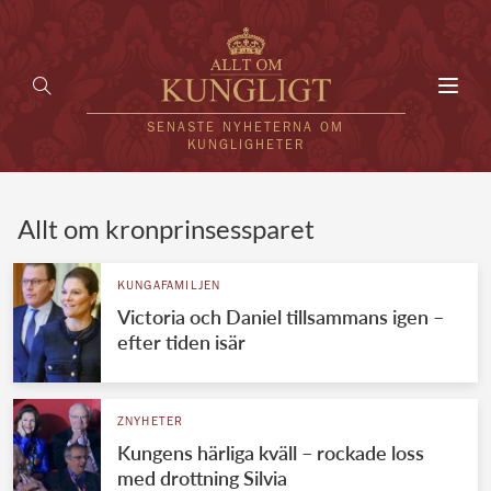
Toggl
navig
SENASTE NYHETERNA OM
KUNGLIGHETER
HEM
Allt om kronprinsessparet
KUNGAFAMILJEN
KUNGAFAMILJEN
Victoria och Daniel tillsammans igen –
UTLÄNDSKT
efter tiden isär
KÄNDISAR
VÄRLDENS KUNGAHUS
ZNYHETER
Kungens härliga kväll – rockade loss
Svenska kungahuset
REDAKTION
med drottning Silvia
Brittiska kungahuset