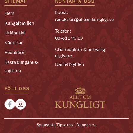
SITEMAP
KONTAKTA OSS
Epost:
Hem
redaktion@alltomkungligt.se
Kungafamiljen
Telefon:
Utländskt
08-611 90 10
Kändisar
Chefredaktör & ansvarig
Redaktion
utgivare
Bästa kungahus-
Daniel Nyhlén
sajterna
FÖLJ OSS
|
|
Sponsrat
Tipsa oss
Annonsera