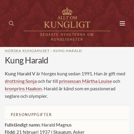
Toggl
navig
SENASTE NYHETERNA OM
KUNGLIGHETER
NORSKA KUNGAHUSET
› KUNG HARALD
Kung Harald
HEM
KUNGAFAMILJEN
Kung Harald V
är Norges kung sedan 1991. Han är gift med
drottning Sonja
och far till
prinsessan Märtha Louise
och
UTLÄNDSKT
kronprins Haakon
. Harald är känd som en passionerad
seglare och olympier.
KÄNDISAR
VÄRLDENS KUNGAHUS
PERSONUPPGIFTER
Svenska kungahuset
Fullständigt namn:
Harald Magnus
REDAKTION
Född:
21 februari 1937 i Skaugum, Asker
Brittiska kungahuset