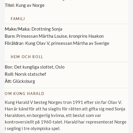
Titel:
Kung av Norge
Norska kungahuset
FAMILJ
Danska kungahuset
Make/Maka:
Drottning Sonja
Spanska kungahuset
Barn:
Prinsessan Märtha Louise, kronprins Haakon
Nederländska kungahuset
Föräldrar:
Kung Olav V, prinsessan Märtha av Sverige
Belgiska kungahuset
HEM OCH ROLL
Jordanska kungahuset
Bor:
Det kungliga slottet, Oslo
Luxemburgska storhertighuset
Roll:
Norsk statschef
Ätt:
Glücksburg
Japanska kejsarhuset
Thailändska kungahuset
OM KUNG HARALD
Kung Harald V besteg Norges tron 1991 efter sin far Olav V.
Marockanska kungahuset
Han är känd för att ha slagits för rätten att gifta sig med Sonja
Monacos furstehus
Haraldsen, en borgerlig kvinna, ett beslut som var
kontroversiellt på 1960-talet. Harald har representerat Norge
i segling i tre olympiska spel.