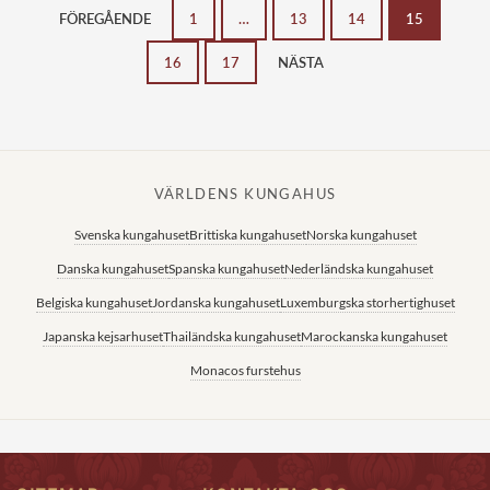
FÖREGÅENDE
1
…
13
14
15
16
17
NÄSTA
VÄRLDENS KUNGAHUS
Svenska kungahuset
Brittiska kungahuset
Norska kungahuset
Danska kungahuset
Spanska kungahuset
Nederländska kungahuset
Belgiska kungahuset
Jordanska kungahuset
Luxemburgska storhertighuset
Japanska kejsarhuset
Thailändska kungahuset
Marockanska kungahuset
Monacos furstehus