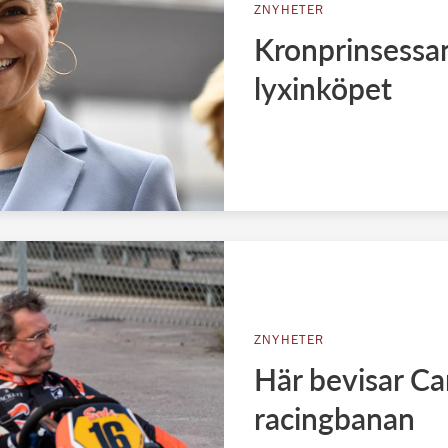
ZNYHETER
Kronprinsessan
lyxinköpet
ZNYHETER
Här bevisar Car
racingbanan