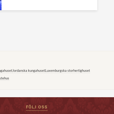
ngahuset
Jordanska kungahuset
Luxemburgska storhertighuset
stehus
FÖLJ OSS