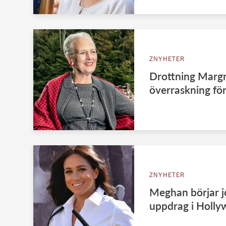
ZNYHETER
Drottning Margr
överraskning fö
ZNYHETER
Meghan börjar j
uppdrag i Holl