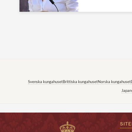
Svenska kungahuset
Brittiska kungahuset
Norska kungahuset
Japan
SIT