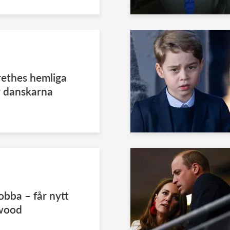
ethes hemliga
r danskarna
obba – får nytt
ywood