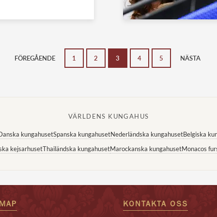
FÖREGÅENDE
1
2
3
4
5
NÄSTA
VÄRLDENS KUNGAHUS
Danska kungahuset
Spanska kungahuset
Nederländska kungahuset
Belgiska ku
ska kejsarhuset
Thailändska kungahuset
Marockanska kungahuset
Monacos fur
EMAP
KONTAKTA OSS