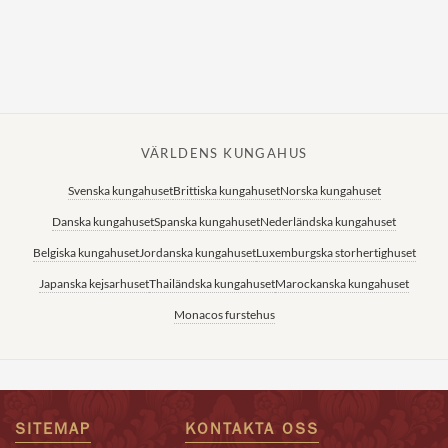
VÄRLDENS KUNGAHUS
Svenska kungahuset
Brittiska kungahuset
Norska kungahuset
Danska kungahuset
Spanska kungahuset
Nederländska kungahuset
Belgiska kungahuset
Jordanska kungahuset
Luxemburgska storhertighuset
Japanska kejsarhuset
Thailändska kungahuset
Marockanska kungahuset
Monacos furstehus
SITEMAP
KONTAKTA OSS