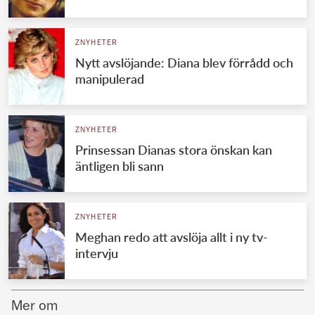
Norska kungahuset
ZNYHETER
Danska kungahuset
Nytt avslöjande: Diana blev förrådd och
Spanska kungahuset
manipulerad
Nederländska kungahuset
Belgiska kungahuset
ZNYHETER
Jordanska kungahuset
Prinsessan Dianas stora önskan kan
äntligen bli sann
Luxemburgska storhertighuset
Japanska kejsarhuset
ZNYHETER
Thailändska kungahuset
Meghan redo att avslöja allt i ny tv-
Marockanska kungahuset
intervju
Monacos furstehus
Mer om