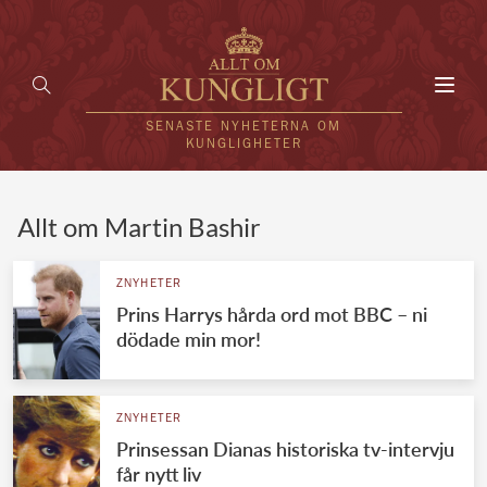
Toggl
navig
SENASTE NYHETERNA OM
KUNGLIGHETER
HEM
Allt om Martin Bashir
KUNGAFAMILJEN
ZNYHETER
Prins Harrys hårda ord mot BBC – ni
UTLÄNDSKT
dödade min mor!
KÄNDISAR
VÄRLDENS KUNGAHUS
ZNYHETER
Prinsessan Dianas historiska tv-intervju
Svenska kungahuset
REDAKTION
får nytt liv
Brittiska kungahuset