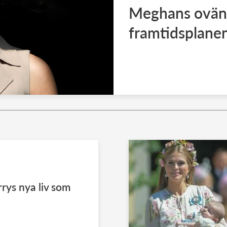
Meghans ovänt
framtidsplane
ys nya liv som