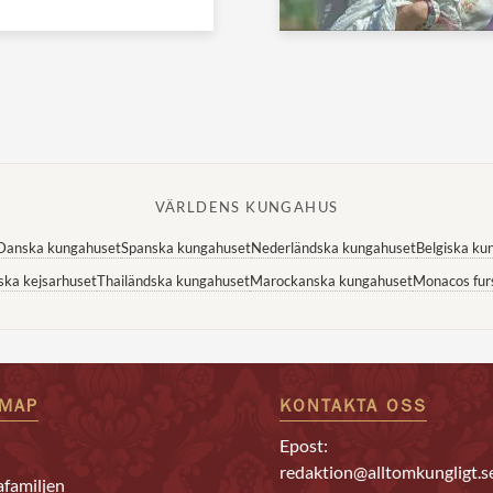
VÄRLDENS KUNGAHUS
Danska kungahuset
Spanska kungahuset
Nederländska kungahuset
Belgiska ku
ska kejsarhuset
Thailändska kungahuset
Marockanska kungahuset
Monacos fur
EMAP
KONTAKTA OSS
Epost:
redaktion@alltomkungligt.s
familjen