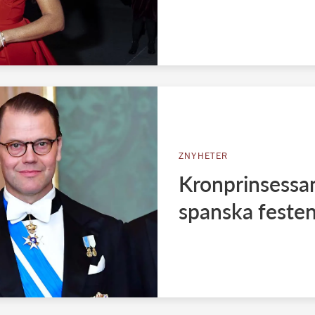
ZNYHETER
Kronprinsessan
spanska feste