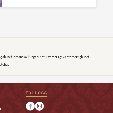
ngahuset
Jordanska kungahuset
Luxemburgska storhertighuset
stehus
FÖLJ OSS
e