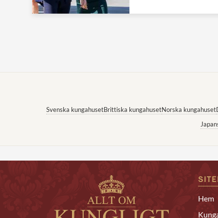
Svenska kungahuset
Brittiska kungahuset
Norska kungahuset
Japan
SIT
Hem
Kunga