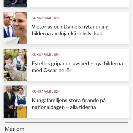
Norska kungahuset
KUNGAFAMILJEN
Danska kungahuset
Victorias och Daniels nytändning –
Spanska kungahuset
bilderna avslöjar kärlekslyckan
Nederländska kungahuset
Belgiska kungahuset
KUNGAFAMILJEN
Jordanska kungahuset
Estelles gripande avsked – nya bilderna
med Oscar berör
Luxemburgska storhertighuset
Japanska kejsarhuset
KUNGAFAMILJEN
Thailändska kungahuset
Kungafamiljens stora firande på
Marockanska kungahuset
nationaldagen – alla tiderna
Monacos furstehus
Mer om