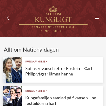
Toggl
navig
SENASTE NYHETERNA OM
KUNGLIGHETER
HEM
Allt om Nationaldagen
KUNGAFAMILJEN
KUNGAFAMILJEN
Sofias revansch efter Epstein – Carl
UTLÄNDSKT
Philip vägrar lämna henne
KÄNDISAR
VÄRLDENS KUNGAHUS
KUNGAFAMILJEN
Kungafamiljen samlad på Skansen – se
Svenska kungahuset
REDAKTION
festbilderna här!
Brittiska kungahuset