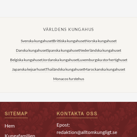
VÄRLDENS KUNGAHUS
Svenska kungahuset
Brittiska kungahuset
Norska kungahuset
Danska kungahuset
Spanska kungahuset
Nederländska kungahuset
Belgiska kungahuset
Jordanska kungahuset
Luxemburgska storhertighuset
Japanska kejsarhuset
Thailändska kungahuset
Marockanska kungahuset
Monacos furstehus
SITEMAP
KONTAKTA OSS
Epost:
Hem
redaktion@alltomkungligt.se
Kungafamiljen