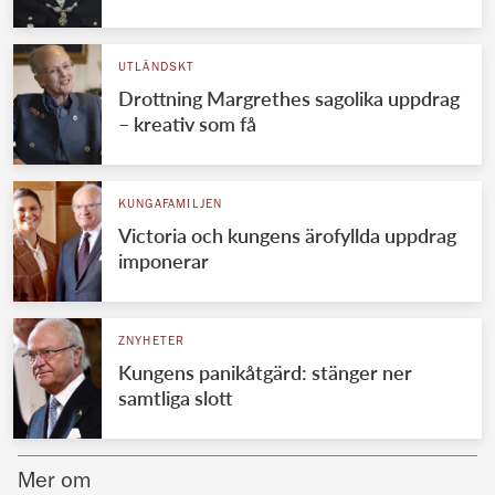
Norska kungahuset
UTLÄNDSKT
Danska kungahuset
Drottning Margrethes sagolika uppdrag
Spanska kungahuset
– kreativ som få
Nederländska kungahuset
Belgiska kungahuset
KUNGAFAMILJEN
Jordanska kungahuset
Victoria och kungens ärofyllda uppdrag
imponerar
Luxemburgska storhertighuset
Japanska kejsarhuset
ZNYHETER
Thailändska kungahuset
Kungens panikåtgärd: stänger ner
Marockanska kungahuset
samtliga slott
Monacos furstehus
Mer om