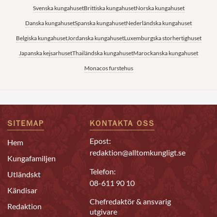
Svenska kungahuset
Brittiska kungahuset
Norska kungahuset
Danska kungahuset
Spanska kungahuset
Nederländska kungahuset
Belgiska kungahuset
Jordanska kungahuset
Luxemburgska storhertighuset
Japanska kejsarhuset
Thailändska kungahuset
Marockanska kungahuset
Monacos furstehus
SITEMAP
KONTAKTA OSS
Epost:
Hem
redaktion@alltomkungligt.se
Kungafamiljen
Telefon:
Utländskt
08-611 90 10
Kändisar
Chefredaktör & ansvarig
Redaktion
utgivare