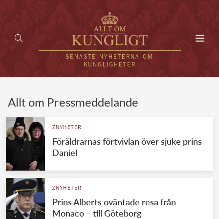
Toggl
navig
SENASTE NYHETERNA OM
KUNGLIGHETER
HEM
Allt om Pressmeddelande
KUNGAFAMILJEN
ZNYHETER
Föräldrarnas förtvivlan över sjuke prins
UTLÄNDSKT
Daniel
KÄNDISAR
VÄRLDENS KUNGAHUS
ZNYHETER
Prins Alberts oväntade resa från
Svenska kungahuset
REDAKTION
Monaco – till Göteborg
Brittiska kungahuset