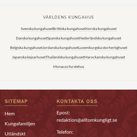
VÄRLDENS KUNGAHUS
Svenska kungahuset
Brittiska kungahuset
Norska kungahuset
Danska kungahuset
Spanska kungahuset
Nederländska kungahuset
Belgiska kungahuset
Jordanska kungahuset
Luxemburgska storhertighuset
Japanska kejsarhuset
Thailändska kungahuset
Marockanska kungahuset
Monacos furstehus
SITEMAP
KONTAKTA OSS
Epost:
Hem
redaktion@alltomkungligt.se
Kungafamiljen
Telefon:
Utländskt