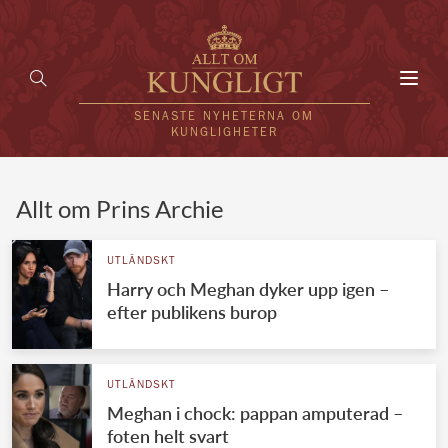
Toggl
navig
SENASTE NYHETERNA OM
KUNGLIGHETER
HEM
Allt om Prins Archie
KUNGAFAMILJEN
UTLÄNDSKT
Harry och Meghan dyker upp igen –
UTLÄNDSKT
efter publikens burop
KÄNDISAR
VÄRLDENS KUNGAHUS
UTLÄNDSKT
Meghan i chock: pappan amputerad –
Svenska kungahuset
REDAKTION
foten helt svart
Brittiska kungahuset