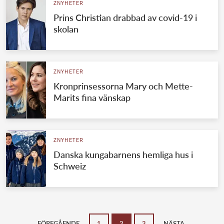
ZNYHETER
Prins Christian drabbad av covid-19 i
skolan
ZNYHETER
Kronprinsessorna Mary och Mette-
Marits fina vänskap
ZNYHETER
Danska kungabarnens hemliga hus i
Schweiz
FÖREGÅENDE
1
2
3
NÄSTA