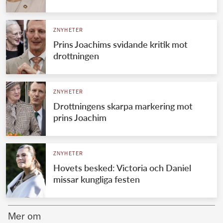
Norska kungahuset
ZNYHETER
Danska kungahuset
Prins Joachims svidande kritik mot
Spanska kungahuset
drottningen
Nederländska kungahuset
Belgiska kungahuset
ZNYHETER
Jordanska kungahuset
Drottningens skarpa markering mot
prins Joachim
Luxemburgska storhertighuset
Japanska kejsarhuset
ZNYHETER
Thailändska kungahuset
Hovets besked: Victoria och Daniel
Marockanska kungahuset
missar kungliga festen
Monacos furstehus
Mer om