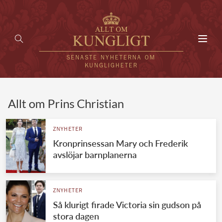
Toggl
navig
SENASTE NYHETERNA OM
KUNGLIGHETER
HEM
Allt om Prins Christian
KUNGAFAMILJEN
ZNYHETER
Kronprinsessan Mary och Frederik
UTLÄNDSKT
avslöjar barnplanerna
KÄNDISAR
VÄRLDENS KUNGAHUS
ZNYHETER
Så klurigt firade Victoria sin gudson på
Svenska kungahuset
REDAKTION
stora dagen
Brittiska kungahuset