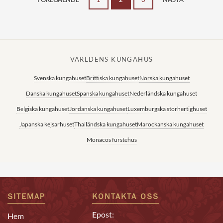
VÄRLDENS KUNGAHUS
Svenska kungahuset
Brittiska kungahuset
Norska kungahuset
Danska kungahuset
Spanska kungahuset
Nederländska kungahuset
Belgiska kungahuset
Jordanska kungahuset
Luxemburgska storhertighuset
Japanska kejsarhuset
Thailändska kungahuset
Marockanska kungahuset
Monacos furstehus
SITEMAP
KONTAKTA OSS
Epost:
Hem