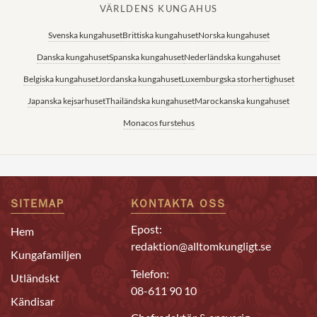
VÄRLDENS KUNGAHUS
Svenska kungahuset
Brittiska kungahuset
Norska kungahuset
Danska kungahuset
Spanska kungahuset
Nederländska kungahuset
Belgiska kungahuset
Jordanska kungahuset
Luxemburgska storhertighuset
Japanska kejsarhuset
Thailändska kungahuset
Marockanska kungahuset
Monacos furstehus
SITEMAP
KONTAKTA OSS
Epost:
Hem
redaktion@alltomkungligt.se
Kungafamiljen
Telefon:
Utländskt
08-611 90 10
Kändisar