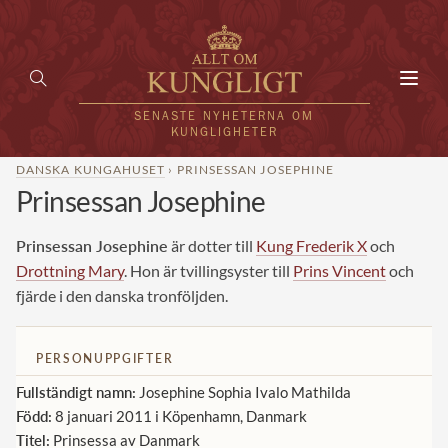
Toggl
navig
SENASTE NYHETERNA OM
KUNGLIGHETER
DANSKA KUNGAHUSET
› PRINSESSAN JOSEPHINE
Prinsessan Josephine
HEM
KUNGAFAMILJEN
Prinsessan Josephine
är dotter till
Kung Frederik X
och
Drottning Mary
. Hon är tvillingsyster till
Prins Vincent
och
UTLÄNDSKT
fjärde i den danska tronföljden.
KÄNDISAR
PERSONUPPGIFTER
VÄRLDENS KUNGAHUS
Fullständigt namn:
Josephine Sophia Ivalo Mathilda
Svenska kungahuset
Född:
8 januari 2011 i Köpenhamn, Danmark
REDAKTION
Titel:
Prinsessa av Danmark
Brittiska kungahuset