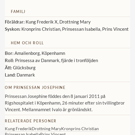
Norska kungahuset
FAMILJ
Danska kungahuset
Föräldrar:
Kung Frederik X, Drottning Mary
Syskon:
Kronprins Christian, Prinsessan Isabella, Prins Vincent
Spanska kungahuset
Nederländska kungahuset
HEM OCH ROLL
Belgiska kungahuset
Bor:
Amalienborg, Köpenhamn
Roll:
Prinsessa av Danmark, fjärde i tronföljden
Jordanska kungahuset
Ätt:
Glücksburg
Luxemburgska storhertighuset
Land:
Danmark
Japanska kejsarhuset
OM PRINSESSAN JOSEPHINE
Thailändska kungahuset
Prinsessan Josephine föddes den 8 januari 2011 på
Rigshospitalet i Köpenhamn, 26 minuter efter sin tvillingbror
Marockanska kungahuset
Vincent. Mellannamnet Ivalo är grönländskt.
Monacos furstehus
RELATERADE PERSONER
Kung Frederik
Drottning Mary
Kronprins Christian
Prinsessan Isabella
Prins Vincent