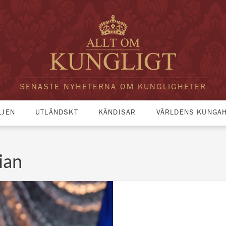
SENASTE NYHETERNA OM KUNGLIGHETER
LJEN
UTLÄNDSKT
KÄNDISAR
VÄRLDENS KUNGA
ian