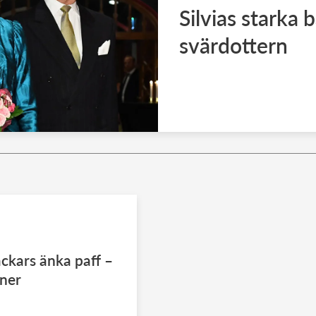
Silvias starka 
svärdottern
ckars änka paff –
oner