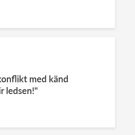
ekonflikt med känd
r ledsen!"