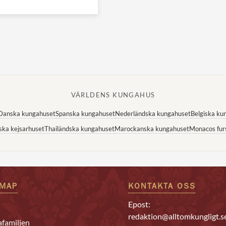
VÄRLDENS KUNGAHUS
Danska kungahuset
Spanska kungahuset
Nederländska kungahuset
Belgiska ku
ska kejsarhuset
Thailändska kungahuset
Marockanska kungahuset
Monacos fur
EMAP
KONTAKTA OSS
Epost:
redaktion@alltomkungligt.s
familjen