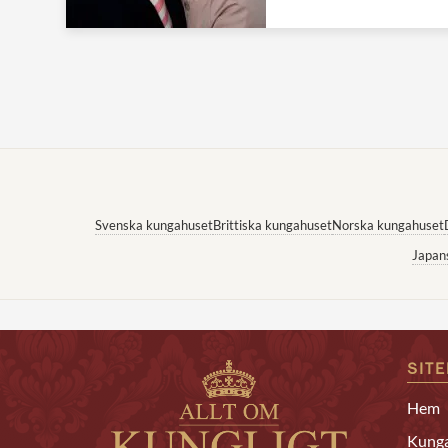
Svenska kungahuset
Brittiska kungahuset
Norska kungahuset
Japan
SIT
Hem
Kunga