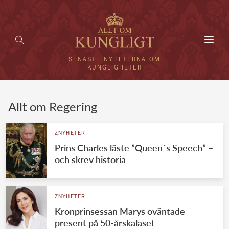
Toggl
navig
SENASTE NYHETERNA OM
KUNGLIGHETER
HEM
Allt om Regering
KUNGAFAMILJEN
ZNYHETER
Prins Charles läste ”Queen´s Speech” –
UTLÄNDSKT
och skrev historia
KÄNDISAR
VÄRLDENS KUNGAHUS
ZNYHETER
Kronprinsessan Marys oväntade
Svenska kungahuset
REDAKTION
present på 50-årskalaset
Brittiska kungahuset