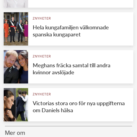
Norska kungahuset
ZNYHETER
Danska kungahuset
Hela kungafamiljen välkomnade
Spanska kungahuset
spanska kungaparet
Nederländska kungahuset
Belgiska kungahuset
ZNYHETER
Jordanska kungahuset
Meghans fräcka samtal till andra
kvinnor avslöjade
Luxemburgska storhertighuset
Japanska kejsarhuset
ZNYHETER
Thailändska kungahuset
Victorias stora oro för nya uppgifterna
Marockanska kungahuset
om Daniels hälsa
Monacos furstehus
Mer om