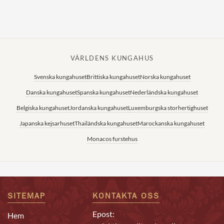
VÄRLDENS KUNGAHUS
Svenska kungahuset
Brittiska kungahuset
Norska kungahuset
Danska kungahuset
Spanska kungahuset
Nederländska kungahuset
Belgiska kungahuset
Jordanska kungahuset
Luxemburgska storhertighuset
Japanska kejsarhuset
Thailändska kungahuset
Marockanska kungahuset
Monacos furstehus
SITEMAP
KONTAKTA OSS
Epost:
Hem