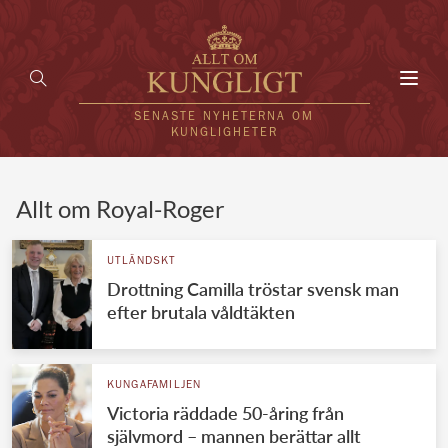
Toggl
navig
SENASTE NYHETERNA OM
KUNGLIGHETER
HEM
Allt om Royal-Roger
KUNGAFAMILJEN
UTLÄNDSKT
Drottning Camilla tröstar svensk man
UTLÄNDSKT
efter brutala våldtäkten
KÄNDISAR
VÄRLDENS KUNGAHUS
KUNGAFAMILJEN
Victoria räddade 50-åring från
Svenska kungahuset
REDAKTION
självmord – mannen berättar allt
Brittiska kungahuset