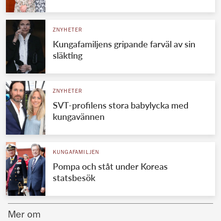
Norska kungahuset
ZNYHETER
Danska kungahuset
Kungafamiljens gripande farväl av sin
Spanska kungahuset
släkting
Nederländska kungahuset
Belgiska kungahuset
ZNYHETER
Jordanska kungahuset
SVT-profilens stora babylycka med
kungavännen
Luxemburgska storhertighuset
Japanska kejsarhuset
KUNGAFAMILJEN
Thailändska kungahuset
Pompa och ståt under Koreas
Marockanska kungahuset
statsbesök
Monacos furstehus
Mer om