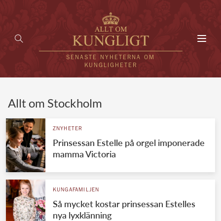
Toggl
navig
SENASTE NYHETERNA OM
KUNGLIGHETER
HEM
Allt om Stockholm
KUNGAFAMILJEN
ZNYHETER
Prinsessan Estelle på orgel imponerade
UTLÄNDSKT
mamma Victoria
KÄNDISAR
VÄRLDENS KUNGAHUS
KUNGAFAMILJEN
Så mycket kostar prinsessan Estelles
Svenska kungahuset
REDAKTION
nya lyxklänning
Brittiska kungahuset