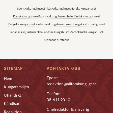
Svenska kungahuset
Brittiska kungahuset
Norska kungahuset
Danska kungahuset
Spanska kungahuset
Nederländska kungahuset
Belgiska kungahuset
Jordanska kungahuset
Luxemburgska storhertighuset
Japanska kejsarhuset
Thailändska kungahuset
Marockanska kungahuset
Monacos furstehus
SITEMAP
KONTAKTA OSS
Epost:
Hem
redaktion@alltomkungligt.se
Kungafamiljen
Telefon:
Utländskt
08-611 90 10
Kändisar
Chefredaktör & ansvarig
Redaktion