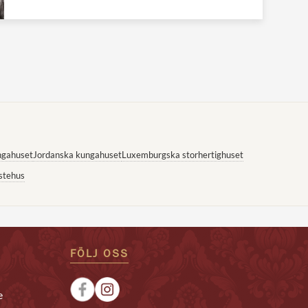
ngahuset
Jordanska kungahuset
Luxemburgska storhertighuset
stehus
FÖLJ OSS
e