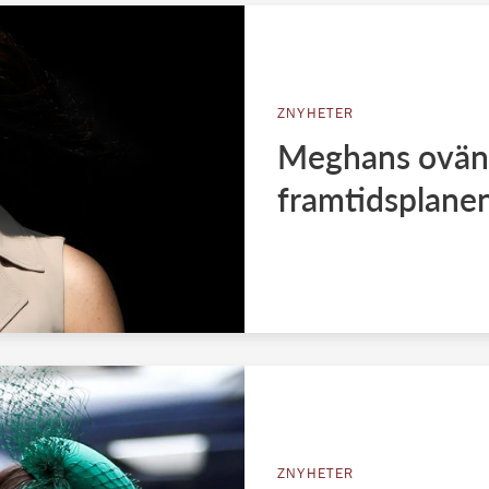
ZNYHETER
Meghans ovänt
framtidsplane
ZNYHETER