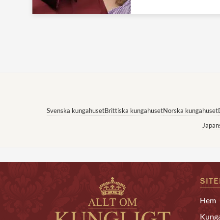
Svenska kungahuset
Brittiska kungahuset
Norska kungahuset
Japan
SIT
Hem
Kunga