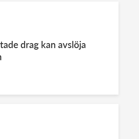
ade drag kan avslöja
n