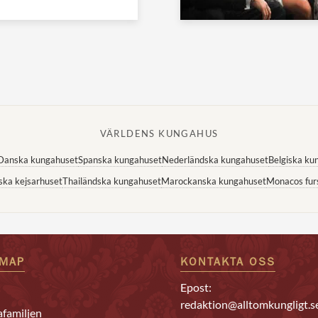
VÄRLDENS KUNGAHUS
Danska kungahuset
Spanska kungahuset
Nederländska kungahuset
Belgiska ku
ska kejsarhuset
Thailändska kungahuset
Marockanska kungahuset
Monacos fur
EMAP
KONTAKTA OSS
Epost:
redaktion@alltomkungligt.s
familjen