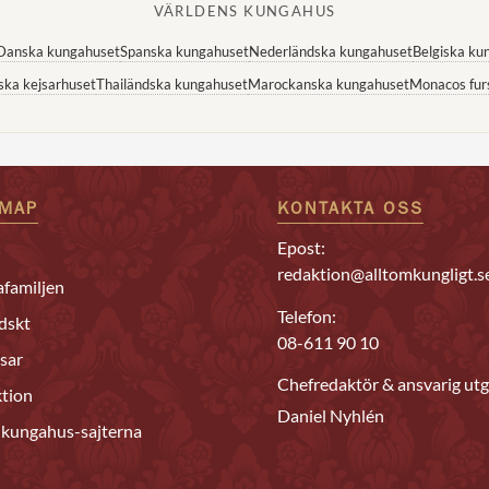
VÄRLDENS KUNGAHUS
Danska kungahuset
Spanska kungahuset
Nederländska kungahuset
Belgiska ku
ska kejsarhuset
Thailändska kungahuset
Marockanska kungahuset
Monacos fur
EMAP
KONTAKTA OSS
Epost:
redaktion@alltomkungligt.s
familjen
Telefon:
dskt
08-611 90 10
sar
Chefredaktör & ansvarig utg
tion
Daniel Nyhlén
 kungahus-sajterna