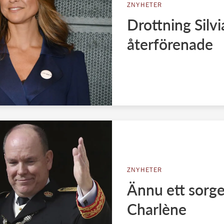
ZNYHETER
Drottning Silv
återförenade
ZNYHETER
Ännu ett sorge
Charlène