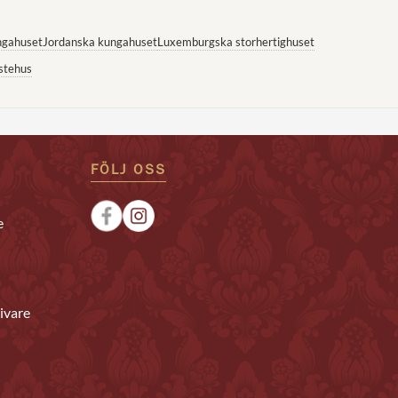
ngahuset
Jordanska kungahuset
Luxemburgska storhertighuset
stehus
FÖLJ OSS
e
ivare