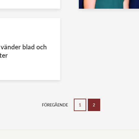
 vänder blad och
ter
FÖREGÅENDE
1
2