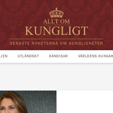
SENASTE NYHETERNA OM KUNGLIGHETER
LJEN
UTLÄNDSKT
KÄNDISAR
VÄRLDENS KUNGA