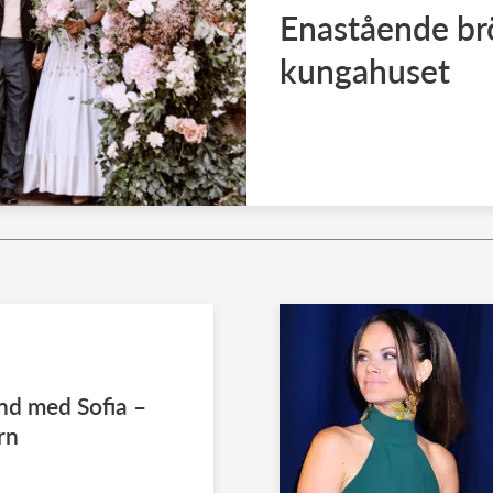
Enastående brö
kungahuset
and med Sofia –
rn