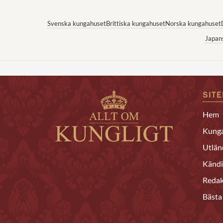
Svenska kungahuset
Brittiska kungahuset
Norska kungahuset
Japan
SIT
Hem
Kunga
Utlän
Kändi
Redak
Bästa