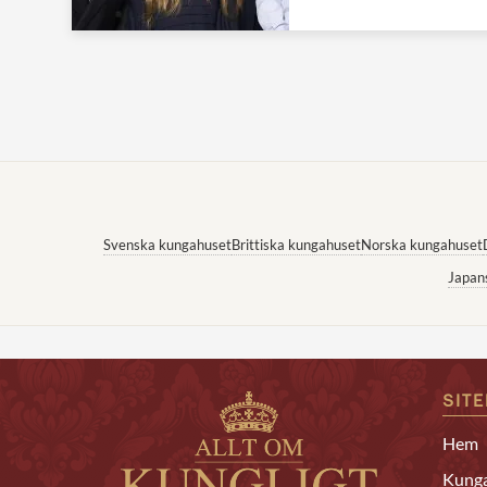
Svenska kungahuset
Brittiska kungahuset
Norska kungahuset
Japan
SIT
Hem
Kunga