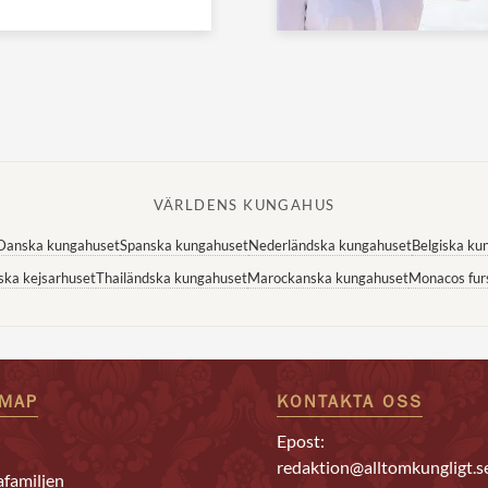
VÄRLDENS KUNGAHUS
Danska kungahuset
Spanska kungahuset
Nederländska kungahuset
Belgiska ku
ska kejsarhuset
Thailändska kungahuset
Marockanska kungahuset
Monacos fur
EMAP
KONTAKTA OSS
Epost:
redaktion@alltomkungligt.s
familjen