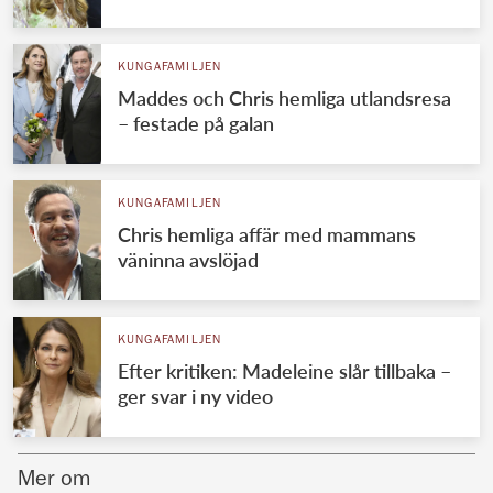
Norska kungahuset
KUNGAFAMILJEN
Danska kungahuset
Maddes och Chris hemliga utlandsresa
Spanska kungahuset
– festade på galan
Nederländska kungahuset
Belgiska kungahuset
KUNGAFAMILJEN
Jordanska kungahuset
Chris hemliga affär med mammans
väninna avslöjad
Luxemburgska storhertighuset
Japanska kejsarhuset
KUNGAFAMILJEN
Thailändska kungahuset
Efter kritiken: Madeleine slår tillbaka –
Marockanska kungahuset
ger svar i ny video
Monacos furstehus
Mer om