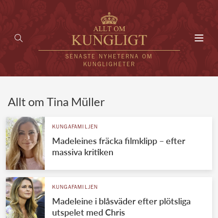
Toggl
navig
SENASTE NYHETERNA OM
KUNGLIGHETER
HEM
Allt om Tina Müller
KUNGAFAMILJEN
KUNGAFAMILJEN
Madeleines fräcka filmklipp – efter
UTLÄNDSKT
massiva kritiken
KÄNDISAR
VÄRLDENS KUNGAHUS
KUNGAFAMILJEN
Madeleine i blåsväder efter plötsliga
Svenska kungahuset
REDAKTION
utspelet med Chris
Brittiska kungahuset