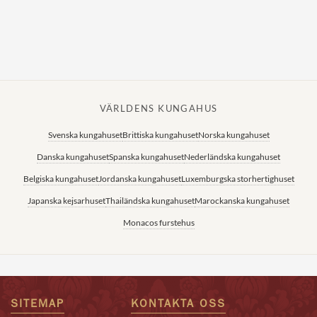
VÄRLDENS KUNGAHUS
Svenska kungahuset
Brittiska kungahuset
Norska kungahuset
Danska kungahuset
Spanska kungahuset
Nederländska kungahuset
Belgiska kungahuset
Jordanska kungahuset
Luxemburgska storhertighuset
Japanska kejsarhuset
Thailändska kungahuset
Marockanska kungahuset
Monacos furstehus
SITEMAP
KONTAKTA OSS