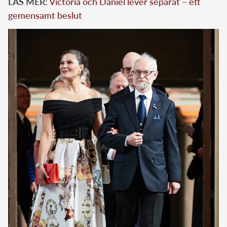
LÄS MER:
Victoria och Daniel lever separat – ett
gemensamt beslut