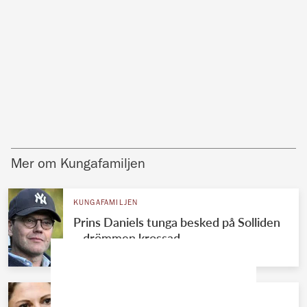
Mer om Kungafamiljen
KUNGAFAMILJEN
Prins Daniels tunga besked på Solliden
– drömmen krossad
KUNGAFAMILJEN