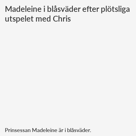
Madeleine i blåsväder efter plötsliga
Norska kungahuset
utspelet med Chris
Danska kungahuset
Spanska kungahuset
Nederländska kungahuset
Belgiska kungahuset
Jordanska kungahuset
Luxemburgska storhertighuset
Japanska kejsarhuset
Thailändska kungahuset
Marockanska kungahuset
Monacos furstehus
Prinsessan Madeleine är i blåsväder.