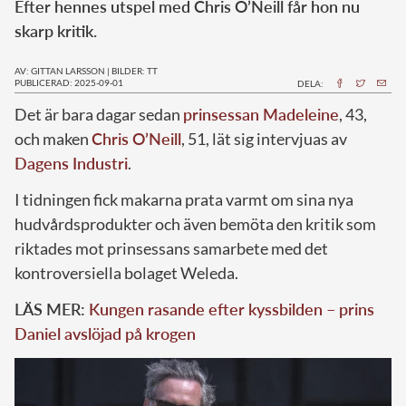
Efter hennes utspel med Chris O’Neill får hon nu
skarp kritik.
AV: GITTAN LARSSON
|
BILDER: TT
PUBLICERAD: 2025-09-01
DELA:
Det är bara dagar sedan
prinsessan Madeleine
, 43,
och maken
Chris O’Neill
, 51, lät sig intervjuas av
Dagens Industri
.
I tidningen fick makarna prata varmt om sina nya
hudvårdsprodukter och även bemöta den kritik som
riktades mot prinsessans samarbete med det
kontroversiella bolaget Weleda.
LÄS MER:
Kungen rasande efter kyssbilden – prins
Daniel avslöjad på krogen