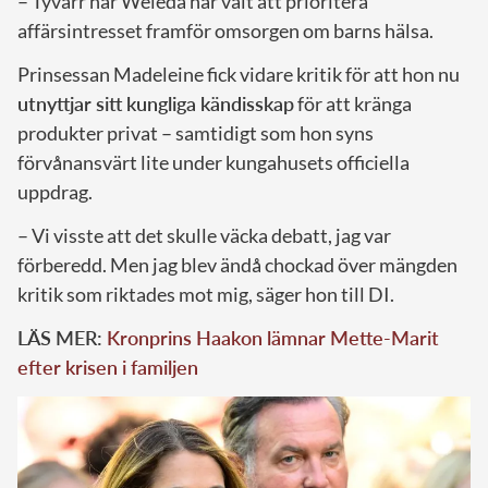
– Tyvärr har Weleda här valt att prioritera
affärsintresset framför omsorgen om barns hälsa.
Prinsessan Madeleine fick vidare kritik för att hon nu
utnyttjar sitt kungliga kändisskap
för att kränga
produkter privat – samtidigt som hon syns
förvånansvärt lite under kungahusets officiella
uppdrag.
– Vi visste att det skulle väcka debatt, jag var
förberedd. Men jag blev ändå chockad över mängden
kritik som riktades mot mig, säger hon till DI.
LÄS MER:
Kronprins Haakon lämnar Mette-Marit
efter krisen i familjen