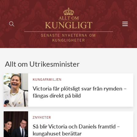
Toggl
navig
SENASTE NYHETERNA OM
KUNGLIGHETER
HEM
Allt om Utrikesminister
KUNGAFAMILJEN
KUNGAFAMILJEN
Victoria får plötsligt svar från rymden –
UTLÄNDSKT
fångas direkt på bild
KÄNDISAR
VÄRLDENS KUNGAHUS
ZNYHETER
Så blir Victoria och Daniels framtid –
Svenska kungahuset
REDAKTION
kungahuset berättar
Brittiska kungahuset