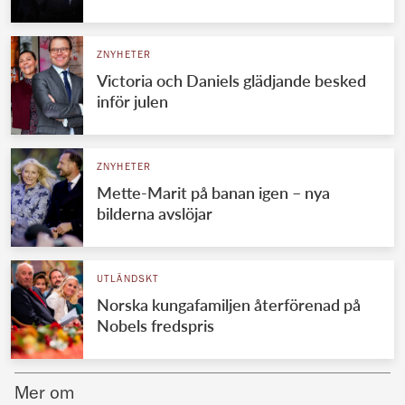
Norska kungahuset
ZNYHETER
Danska kungahuset
Victoria och Daniels glädjande besked
Spanska kungahuset
inför julen
Nederländska kungahuset
Belgiska kungahuset
ZNYHETER
Jordanska kungahuset
Mette-Marit på banan igen – nya
bilderna avslöjar
Luxemburgska storhertighuset
Japanska kejsarhuset
UTLÄNDSKT
Thailändska kungahuset
Norska kungafamiljen återförenad på
Marockanska kungahuset
Nobels fredspris
Monacos furstehus
Mer om