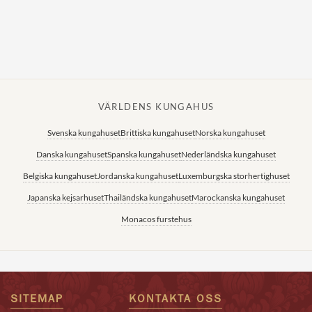
VÄRLDENS KUNGAHUS
Svenska kungahuset
Brittiska kungahuset
Norska kungahuset
Danska kungahuset
Spanska kungahuset
Nederländska kungahuset
Belgiska kungahuset
Jordanska kungahuset
Luxemburgska storhertighuset
Japanska kejsarhuset
Thailändska kungahuset
Marockanska kungahuset
Monacos furstehus
SITEMAP
KONTAKTA OSS