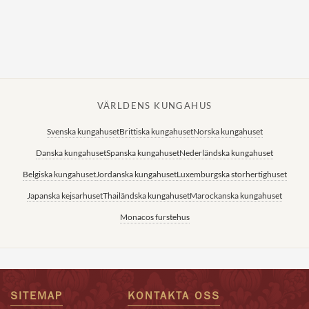
VÄRLDENS KUNGAHUS
Svenska kungahuset
Brittiska kungahuset
Norska kungahuset
Danska kungahuset
Spanska kungahuset
Nederländska kungahuset
Belgiska kungahuset
Jordanska kungahuset
Luxemburgska storhertighuset
Japanska kejsarhuset
Thailändska kungahuset
Marockanska kungahuset
Monacos furstehus
SITEMAP
KONTAKTA OSS