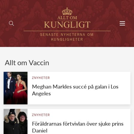
Toggl
navig
SENASTE NYHETERNA OM
KUNGLIGHETER
HEM
Allt om Vaccin
KUNGAFAMILJEN
ZNYHETER
Meghan Markles succé på galan i Los
UTLÄNDSKT
Angeles
KÄNDISAR
VÄRLDENS KUNGAHUS
ZNYHETER
Föräldrarnas förtvivlan över sjuke prins
Svenska kungahuset
REDAKTION
Daniel
Brittiska kungahuset