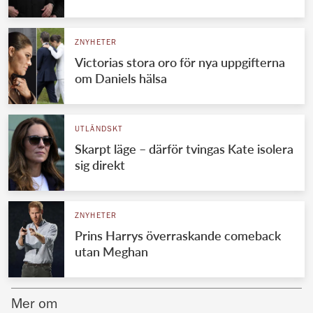
Norska kungahuset
ZNYHETER
Danska kungahuset
Victorias stora oro för nya uppgifterna
Spanska kungahuset
om Daniels hälsa
Nederländska kungahuset
Belgiska kungahuset
UTLÄNDSKT
Jordanska kungahuset
Skarpt läge – därför tvingas Kate isolera
sig direkt
Luxemburgska storhertighuset
Japanska kejsarhuset
ZNYHETER
Thailändska kungahuset
Prins Harrys överraskande comeback
Marockanska kungahuset
utan Meghan
Monacos furstehus
Mer om