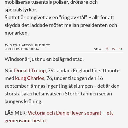
mobiliseras tusentals poliser, drönare och
specialstyrkor.
Slottet är omgivet av en ”ring av stål” – allt för att
skydda det laddade mötet mellan presidenten och
monarken.
AV: GITTAN LARSSON
|
BILDER: TT
PUBLICERAD: 2025-09-16
DELA:
Windsor är just nu en belägrad stad.
När
Donald Trump
, 79, landar i England för sitt möte
med
kung Charles
, 76, under tisdagen den 16
september lämnas ingenting åt slumpen – det är den
största säkerhetsinsatsen i Storbritannien sedan
kungens kröning.
LÄS MER:
Victoria och Daniel lever separat – ett
gemensamt beslut