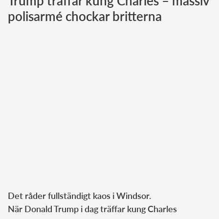
Trump träffar kung Charles – massiv
polisarmé chockar britterna
Norska kungahuset
Danska kungahuset
Spanska kungahuset
Nederländska kungahuset
Belgiska kungahuset
Jordanska kungahuset
Luxemburgska storhertighuset
Japanska kejsarhuset
Thailändska kungahuset
Marockanska kungahuset
Monacos furstehus
Det råder fullständigt kaos i Windsor.
När Donald Trump i dag träffar kung Charles