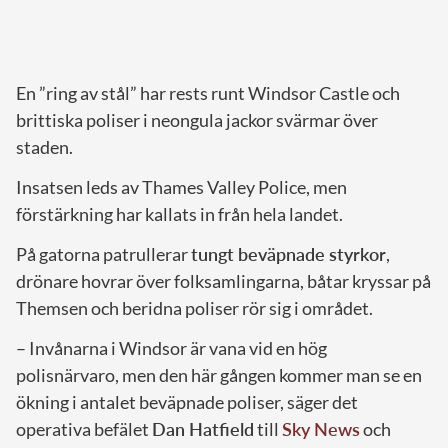
En ”ring av stål” har rests runt Windsor Castle och
brittiska poliser i neongula jackor svärmar över
staden.
Insatsen leds av Thames Valley Police, men
förstärkning har kallats in från hela landet.
På gatorna patrullerar
tungt beväpnade styrkor
,
drönare hovrar över folksamlingarna, båtar kryssar på
Themsen och beridna poliser rör sig i området.
– Invånarna i Windsor är vana vid en hög
polisnärvaro, men den här gången kommer man se en
ökning i antalet beväpnade poliser, säger det
operativa befälet
Dan Hatfield
till
Sky News
och