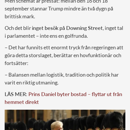
Men schemat är pressat: mellan den 16 och 18
september stannar Trump mindre än två dygn på
brittisk mark.
Och det blir
inget besök på Downing Street
, inget tal
i parlamentet – inte ens en golfrunda.
– Det har funnits ett enormt tryck från regeringen att
göra detta storslaget, berättar en hovfunktionär och
fortsätter:
– Balansen mellan logistik, tradition och politik har
varit en riktig utmaning.
LÄS MER:
Prins Daniel byter bostad – flyttar ut från
hemmet direkt