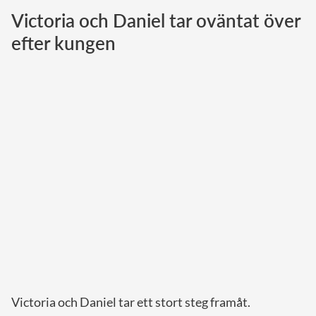
Victoria och Daniel tar oväntat över
Norska kungahuset
efter kungen
Danska kungahuset
Spanska kungahuset
Nederländska kungahuset
Belgiska kungahuset
Jordanska kungahuset
Luxemburgska storhertighuset
Japanska kejsarhuset
Thailändska kungahuset
Marockanska kungahuset
Monacos furstehus
Victoria och Daniel tar ett stort steg framåt.