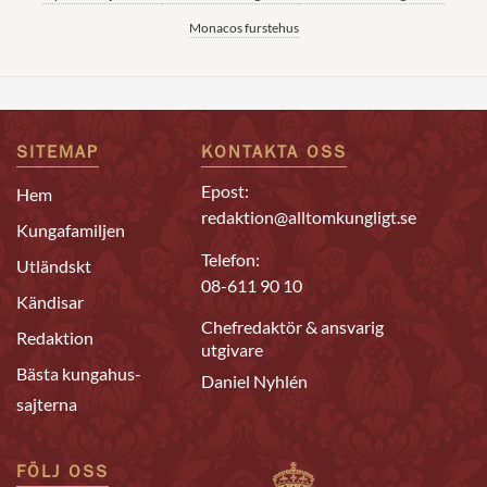
Monacos furstehus
SITEMAP
KONTAKTA OSS
Epost:
Hem
redaktion@alltomkungligt.se
Kungafamiljen
Telefon:
Utländskt
08-611 90 10
Kändisar
Chefredaktör & ansvarig
Redaktion
utgivare
Bästa kungahus-
Daniel Nyhlén
sajterna
FÖLJ OSS