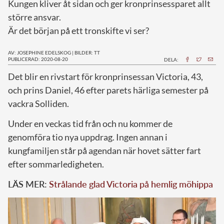
Kungen kliver åt sidan och ger kronprinsessparet allt
större ansvar.
Är det början på ett tronskifte vi ser?
AV: JOSEPHINE EDELSKOG
|
BILDER: TT
PUBLICERAD: 2020-08-20
DELA:
D
et blir en rivstart för kronprinsessan Victoria, 43,
och prins Daniel, 46 efter parets härliga semester på
vackra Solliden.
Under en veckas tid från och nu kommer de
genomföra tio nya uppdrag. Ingen annan i
kungfamiljen står på agendan när hovet sätter fart
efter sommarledigheten.
LÄS MER:
Strålande glad Victoria på hemlig möhippa