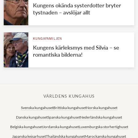
Kungens okända systerdotter bryter
tystnaden – avslöjar allt
KUNGAFAMILJEN
Kungens kärleksmys med Silvia – se
romantiska bilderna!
VÄRLDENS KUNGAHUS
Svenska kungahuset
Brittiska kungahuset
Norska kungahuset
Danska kungahuset
Spanska kungahuset
Nederländska kungahuset
Belgiska kungahuset
Jordanska kungahuset
Luxemburgska storhertighuset
Japanska kejsarhuset
Thailändska kungahuset
Marockanska kungahuset