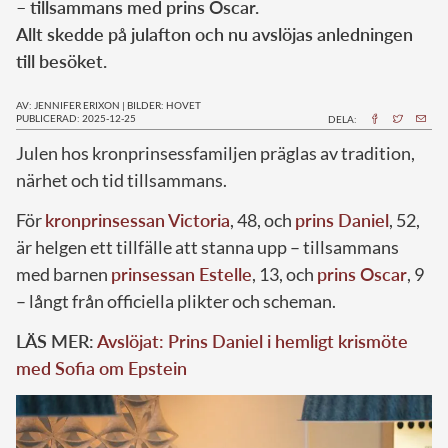
– tillsammans med prins Oscar.
Allt skedde på julafton och nu avslöjas anledningen
till besöket.
AV: JENNIFER ERIXON
|
BILDER: HOVET
PUBLICERAD: 2025-12-25
DELA:
Julen hos kronprinsessfamiljen präglas av tradition,
närhet och tid tillsammans.
För
kronprinsessan Victoria
, 48, och
prins Daniel
, 52,
är helgen ett tillfälle att stanna upp – tillsammans
med barnen
prinsessan Estelle
, 13, och
prins Oscar
, 9
– långt från officiella plikter och scheman.
LÄS MER:
Avslöjat: Prins Daniel i hemligt krismöte
med Sofia om Epstein