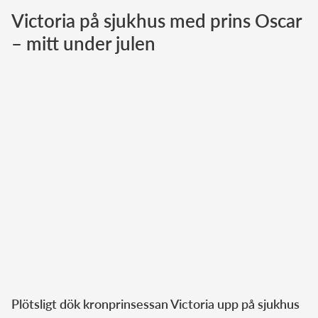
Victoria på sjukhus med prins Oscar
Norska kungahuset
– mitt under julen
Danska kungahuset
Spanska kungahuset
Nederländska kungahuset
Belgiska kungahuset
Jordanska kungahuset
Luxemburgska storhertighuset
Japanska kejsarhuset
Thailändska kungahuset
Marockanska kungahuset
Monacos furstehus
Plötsligt dök kronprinsessan Victoria upp på sjukhus