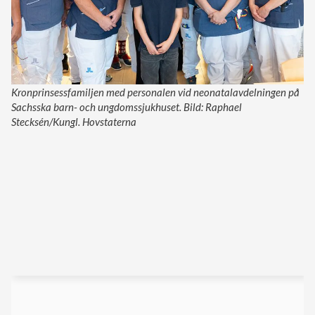
Kronprinsessfamiljen med personalen vid neonatalavdelningen på
Sachsska barn- och ungdomssjukhuset. Bild: Raphael
Stecksén/Kungl. Hovstaterna