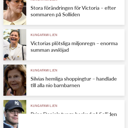
Stora förändringen för Victoria – efter
sommaren på Solliden
KUNGAFAMILJEN
Victorias plötsliga miljonregn – enorma
summan avslöjad
KUNGAFAMILJEN
Silvias hemliga shoppingtur – handlade
till alla nio barnbarnen
KUNGAFAMILJEN
Prins Daniels tunga besked på Solliden
– drömmen krossad