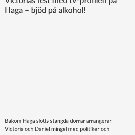
Victorias fest med tv-profilen på
Haga – bjöd på alkohol!
Norska kungahuset
Danska kungahuset
Spanska kungahuset
Nederländska kungahuset
Belgiska kungahuset
Jordanska kungahuset
Luxemburgska storhertighuset
Japanska kejsarhuset
Thailändska kungahuset
Marockanska kungahuset
Monacos furstehus
Bakom Haga slotts stängda dörrar arrangerar
Victoria och Daniel mingel med politiker och