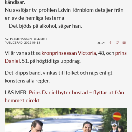
kändisar.
Nu avslöjar tv-profilen Edvin Törnblom detaljer från
en av de hemliga festerna
– Det bjöds på alkohol, säger han.
AV: PETER HANSEN
|
BILDER: TT
PUBLICERAD: 2025-09-13
DELA:
Vi är vana att se
kronprinsessan Victoria
, 48, och
prins
Daniel
, 51, på högtidliga uppdrag.
Det klipps band, vinkas till folket och nigs enligt
konstens alla regler.
LÄS MER:
Prins Daniel byter bostad – flyttar ut från
hemmet direkt