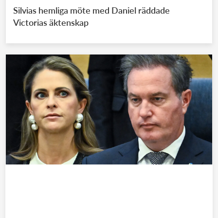
Silvias hemliga möte med Daniel räddade
Victorias äktenskap
KUNGAFAMILJEN
Madeleines ekonomiska jätteflopp – Chris tvingas
betala